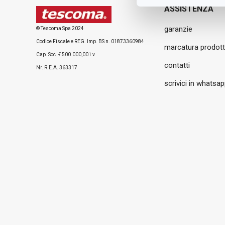
ASSISTENZA
garanzie
© Tescoma Spa 2024
Codice Fiscale e REG. Imp. BS n. 01873360984
marcatura prodott
Cap. Soc. € 500.000,00 i.v.
contatti
Nr. R.E.A. 363317
scrivici in whatsa