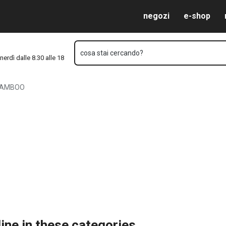
Vai al contenuto principale
Vai alla navigazione
Vai alla ricerca
negozi
e-shop
cosa stai cercando?
nerdì dalle 8.30 alle 18
AMBOO
ine in these categories