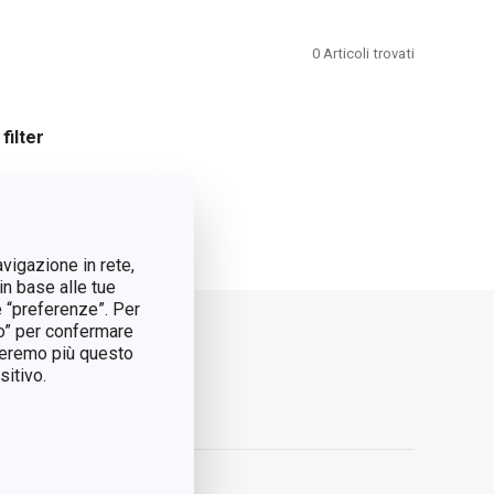
0
Articoli trovati
filter
ts
avigazione in rete,
in base alle tue
e “preferenze”. Per
tto” per confermare
treremo più questo
itivo.