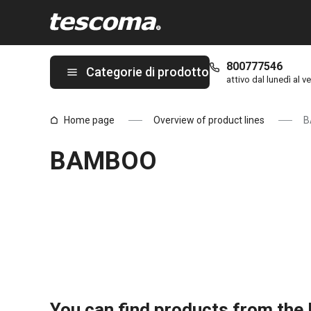
Ti trovi sulla pagina BAMBOO
800777546
Categorie di prodotto
attivo dal lunedì al ve
Home page
Overview of product lines
B
BAMBOO
You can find products from the l