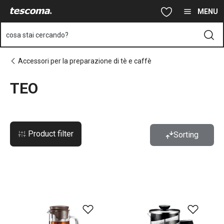
Ti trovi sulla pagina TEO
Vai al contenuto principale
Vai alla navigazione
Vai alla ricerca
MENU
cosa stai cercando?
Accessori per la preparazione di tè e caffè
TEO
Product filter
Sorting