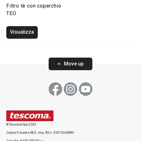
Filtro tè con coperchio
TEO
Visualizza
Move up
© Tescoma Spa 2024
Codice Fiscale e REG. Imp. BS n. 01873360984
Cap. Soc. € 500.000,00 i.v.