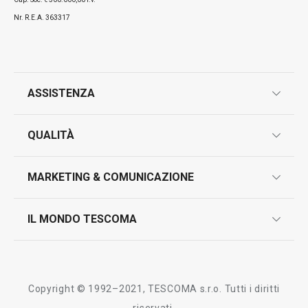
Nr. R.E.A. 363317
ASSISTENZA
garanzie
QUALITÀ
marcatura prodotti
design
MARKETING & COMUNICAZIONE
contatti
controllo qualità
scrivici in whatsapp
il nuovo catalogo al consumatore 2026
IL MONDO TESCOMA
test sui prodotti
myTescoma
certificazioni
azienda
storia
Copyright © 1992–2021, TESCOMA s.r.o. Tutti i diritti
persone