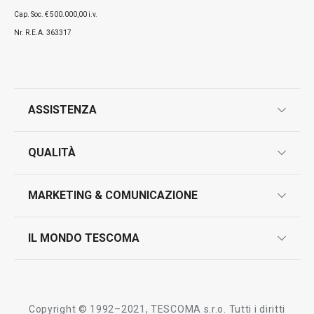
Cap. Soc. € 500.000,00 i.v.
Nr. R.E.A. 363317
ASSISTENZA
garanzie
QUALITÀ
marcatura prodotti
design
MARKETING & COMUNICAZIONE
contatti
controllo qualità
scrivici in whatsapp
il nuovo catalogo al consumatore 2026
IL MONDO TESCOMA
test sui prodotti
myTescoma
certificazioni
azienda
storia
Copyright © 1992–2021, TESCOMA s.r.o. Tutti i diritti