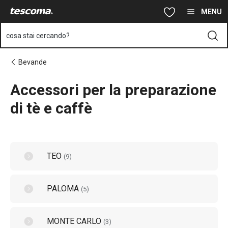
Ti trovi sulla pagina Accessori per la preparazione di tè e caffè
Vai al contenuto principale
Vai alla navigazione
Vai alla ricerca
MENU
cosa stai cercando?
Bevande
Accessori per la preparazione
di tè e caffè
TEO
(
9
)
PALOMA
(
5
)
MONTE CARLO
(
3
)