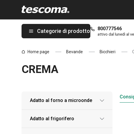
Ti trovi sulla pagina CREMA
800777546
Categorie di prodotto
attivo dal lunedì al ve
Home page
Bevande
Bicchieri
CREMA
Consig
Adatto al forno a microonde
Adatto al frigorifero