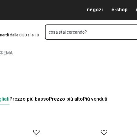
Vai al contenuto principale
Vai alla navigazione
Vai alla ricerca
negozi
e-shop
cosa stai cercando?
nerdì dalle 8.30 alle 18
CREMA
liati
Prezzo più basso
Prezzo più alto
Più venduti