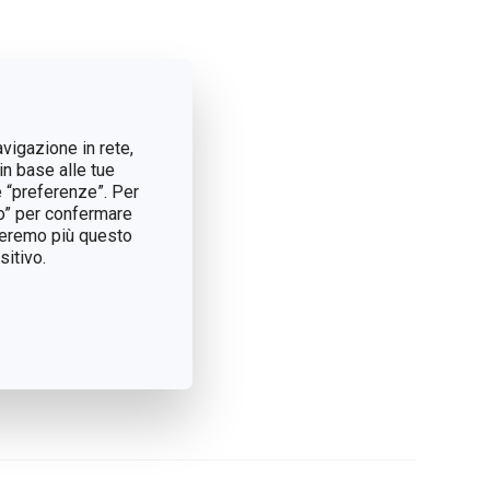
avigazione in rete,
in base alle tue
e “preferenze”. Per
tto” per confermare
treremo più questo
itivo.