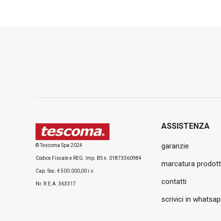
ASSISTENZA
garanzie
© Tescoma Spa 2024
Codice Fiscale e REG. Imp. BS n. 01873360984
marcatura prodott
Cap. Soc. € 500.000,00 i.v.
contatti
Nr. R.E.A. 363317
scrivici in whatsa