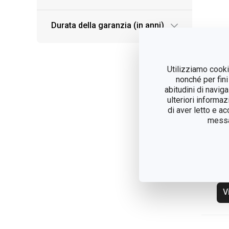
Durata della garanzia (in anni)
Utilizziamo cookie
nonché per fini
abitudini di navig
ulteriori informaz
di aver letto e a
messag
Mu
40
V