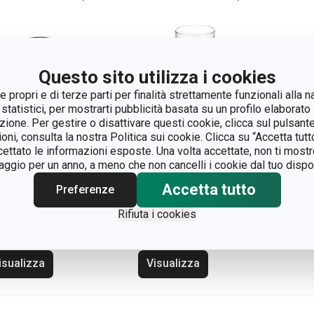
Questo sito utilizza i cookies
 propri e di terze parti per finalità strettamente funzionali alla n
 statistici, per mostrarti pubblicità basata su un profilo elaborato 
azione. Per gestire o disattivare questi cookie, clicca sul pulsant
ioni, consulta la nostra Politica sui cookie. Clicca su “Accetta tu
ccettato le informazioni esposte. Una volta accettate, non ti mos
gio per un anno, a meno che non cancelli i cookie dal tuo dispos
Accetta tutto
g in vetro CREMA
Tazza mug in vetro
Preferenze
0 ml
latte macchiato
Rifiuta i cookies
CREMA 300 ml
isualizza
Visualizza