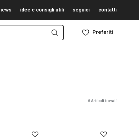
news
idee e consigli utili
seguici
contatti
Preferiti
6
Articoli trovati