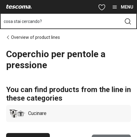
Ti trovi sulla pagina Coperchio per pentole a pressione
Vai al contenuto principale
Vai alla navigazione
Vai alla ricerca
MENU
cosa stai cercando?
Overview of product lines
Coperchio per pentole a
pressione
You can find products from the line in
these categories
Cucinare