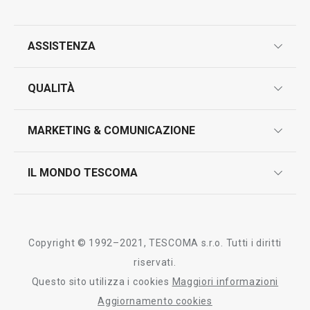
ASSISTENZA
garanzie
QUALITÀ
marcatura prodotti
design
MARKETING & COMUNICAZIONE
contatti
controllo qualità
scrivici in whatsapp
il nuovo catalogo al consumatore 2026
IL MONDO TESCOMA
test sui prodotti
myTescoma
certificazioni
azienda
storia
Copyright © 1992–2021, TESCOMA s.r.o. Tutti i diritti
persone
riservati.
Questo sito utilizza i cookies
Maggiori informazioni
Tescoma nel mondo
Aggiornamento cookies