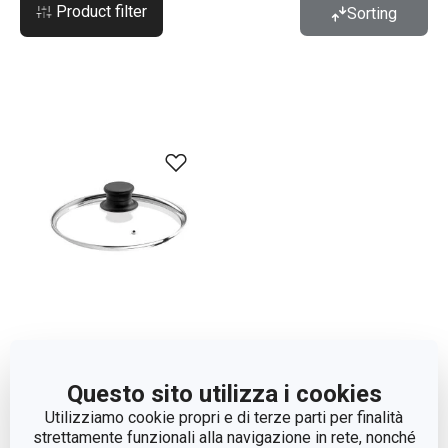
Product filter
Sorting
Coperchio universale per
Questo sito utilizza i cookies
pentole a pressione
Utilizziamo cookie propri e di terze parti per finalità
TESCOMA ø 22 cm
strettamente funzionali alla navigazione in rete, nonché