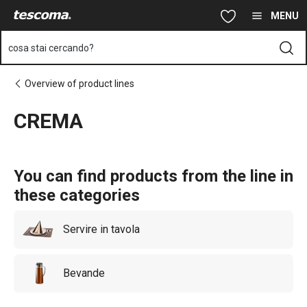
Ti trovi sulla pagina CREMA
Vai al contenuto principale
Vai alla navigazione
Vai alla ricerca
MENU
cosa stai cercando?
Overview of product lines
CREMA
You can find products from the line in
these categories
Servire in tavola
Bevande