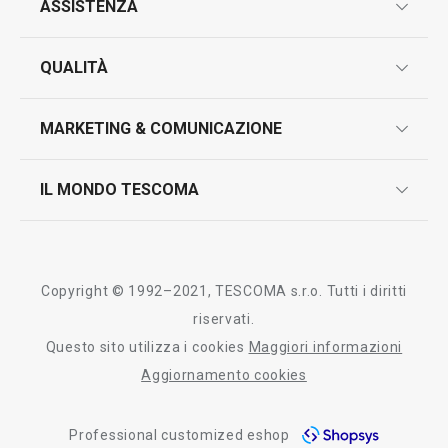
ASSISTENZA
garanzie
QUALITÀ
marcatura prodotti
design
MARKETING & COMUNICAZIONE
contatti
controllo qualità
scrivici in whatsapp
il nuovo catalogo al consumatore 2026
IL MONDO TESCOMA
test sui prodotti
myTescoma
certificazioni
azienda
storia
Copyright © 1992–2021, TESCOMA s.r.o. Tutti i diritti
persone
riservati.
Questo sito utilizza i cookies
Maggiori informazioni
Tescoma nel mondo
Aggiornamento cookies
fiere
Professional customized eshop
informativa whistleblowing