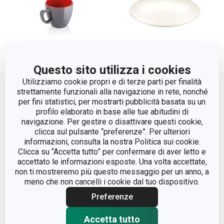
and 1 more
Questo sito utilizza i cookies
Utilizziamo cookie propri e di terze parti per finalità
Piatto piano CREMA,
Tazza caffè CREMA
strettamente funzionali alla navigazione in rete, nonché
ø 27 cm
SHINE
per fini statistici, per mostrarti pubblicità basata su un
profilo elaborato in base alle tue abitudini di
navigazione. Per gestire o disattivare questi cookie,
Visualizza
Visualizza
clicca sul pulsante “preferenze”. Per ulteriori
informazioni, consulta la nostra Politica sui cookie.
Clicca su “Accetta tutto” per confermare di aver letto e
accettato le informazioni esposte. Una volta accettate,
non ti mostreremo più questo messaggio per un anno, a
meno che non cancelli i cookie dal tuo dispositivo.
Preferenze
Accetta tutto