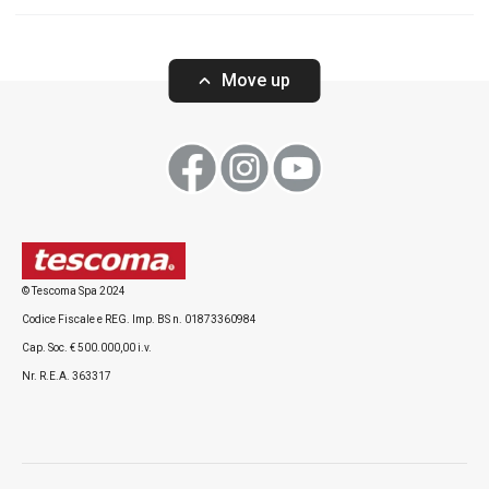
Move up
© Tescoma Spa 2024
Codice Fiscale e REG. Imp. BS n. 01873360984
Cap. Soc. € 500.000,00 i.v.
Nr. R.E.A. 363317