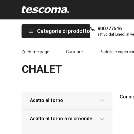
Ti trovi sulla pagina CHALET
800777546
Categorie di prodotto
attivo dal lunedì al ve
Home page
Cucinare
Padelle e coperchi
CHALET
Consig
Adatto al forno
Adatto al forno a microonde