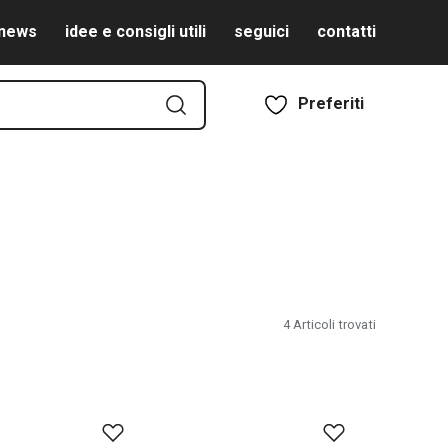
news
idee e consigli utili
seguici
contatti
Preferiti
4
Articoli trovati