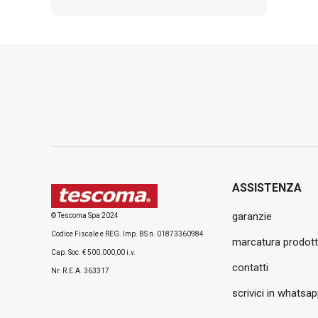
ASSISTENZA
garanzie
© Tescoma Spa 2024
Codice Fiscale e REG. Imp. BS n. 01873360984
marcatura prodott
Cap. Soc. € 500.000,00 i.v.
contatti
Nr. R.E.A. 363317
scrivici in whatsa