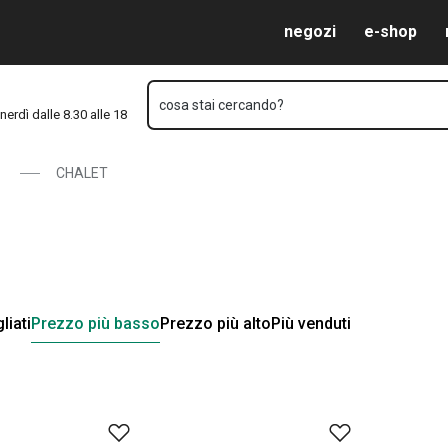
Vai al contenuto principale
Vai alla navigazione
Vai alla ricerca
negozi
e-shop
cosa stai cercando?
nerdì dalle 8.30 alle 18
CHALET
liati
Prezzo più basso
Prezzo più alto
Più venduti