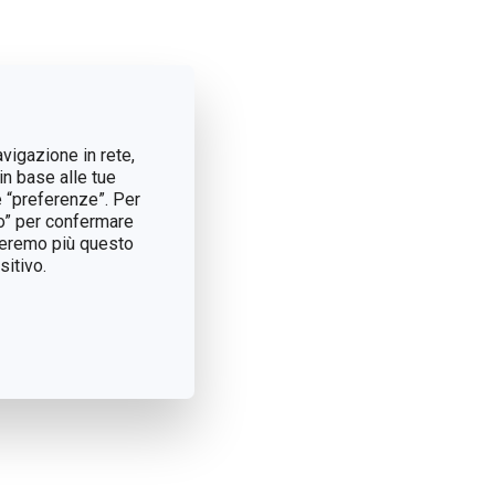
avigazione in rete,
in base alle tue
e “preferenze”. Per
tto” per confermare
treremo più questo
itivo.