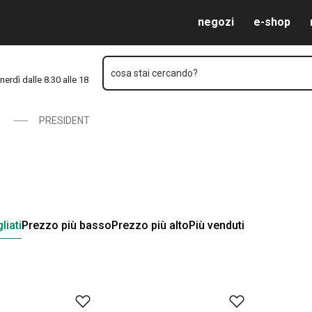
Vai al contenuto principale
Vai alla navigazione
Vai alla ricerca
negozi
e-shop
cosa stai cercando?
nerdì dalle 8.30 alle 18
PRESIDENT
liati
Prezzo più basso
Prezzo più alto
Più venduti