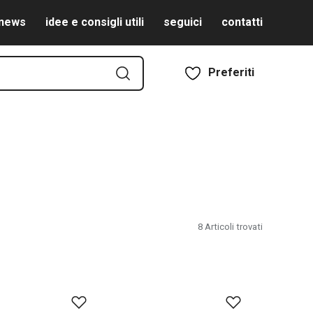
news
idee e consigli utili
seguici
contatti
Preferiti
8
Articoli trovati