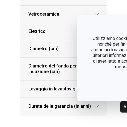
Vetroceramica
Elettrico
Utilizziamo cookie
nonché per fini
Diametro (cm)
abitudini di navig
ulteriori informaz
di aver letto e a
Diametro del fondo per
messag
induzione (cm)
Pa
PR
Lavaggio in lavastoviglie
co
Durata della garanzia (in anni)
V