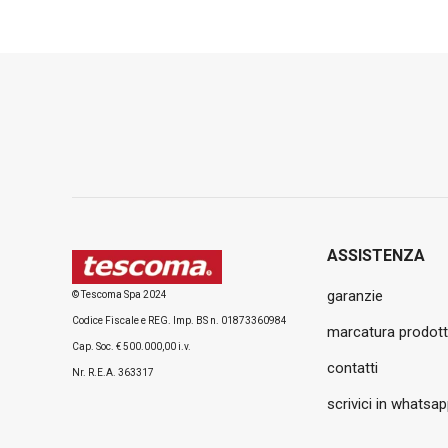
ASSISTENZA
garanzie
© Tescoma Spa 2024
Codice Fiscale e REG. Imp. BS n. 01873360984
marcatura prodott
Cap. Soc. € 500.000,00 i.v.
contatti
Nr. R.E.A. 363317
scrivici in whatsa