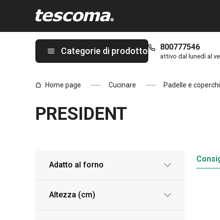
Ti trovi sulla pagina PRESIDENT
800777546
Categorie di prodotto
attivo dal lunedì al ve
Home page
Cucinare
Padelle e coperchi
PRESIDENT
Consig
Adatto al forno
Altezza (cm)