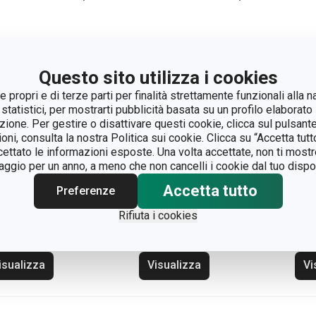
Questo sito utilizza i cookies
 propri e di terze parti per finalità strettamente funzionali alla n
 statistici, per mostrarti pubblicità basata su un profilo elaborato 
azione. Per gestire o disattivare questi cookie, clicca sul pulsant
ioni, consulta la nostra Politica sui cookie. Clicca su “Accetta tu
ccettato le informazioni esposte. Una volta accettate, non ti mos
gio per un anno, a meno che non cancelli i cookie dal tuo dispos
Accetta tutto
della fonda
Padella fonda
Wo
Preferenze
ESIDENT con
PRESIDENT con
ø 3
Rifiuta i cookies
perchio ø 24 cm
coperchio ø 28 cm
isualizza
Visualizza
Vi