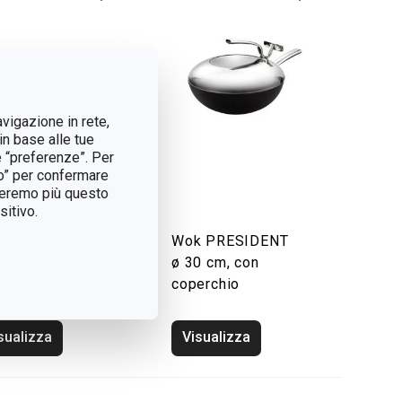
avigazione in rete,
in base alle tue
e “preferenze”. Per
tto” per confermare
treremo più questo
itivo.
k PRESIDENT
Wok PRESIDENT
0 cm
ø 30 cm, con
coperchio
sualizza
Visualizza