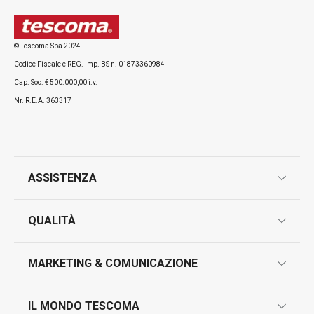
© Tescoma Spa 2024
Codice Fiscale e REG. Imp. BS n. 01873360984
Cap. Soc. € 500.000,00 i.v.
Nr. R.E.A. 363317
ASSISTENZA
garanzie
QUALITÀ
marcatura prodotti
design
MARKETING & COMUNICAZIONE
contatti
controllo qualità
scrivici in whatsapp
il nuovo catalogo al consumatore 2026
IL MONDO TESCOMA
test sui prodotti