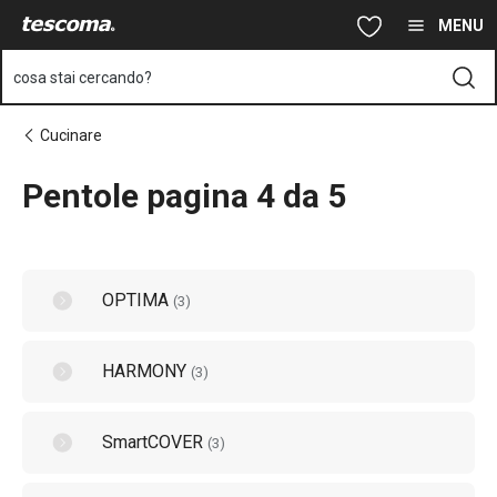
Ti trovi sulla pagina Pentole pagina 4 da 5
Vai al contenuto principale
Vai alla navigazione
Vai alla ricerca
MENU
cosa stai cercando?
Cucinare
Pentole pagina 4 da 5
OPTIMA
(
3
)
HARMONY
(
3
)
SmartCOVER
(
3
)