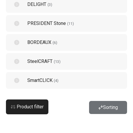
DELIGHT
(
3
)
PRESIDENT Stone
(
11
)
BORDEAUX
(
6
)
SteelCRAFT
(
13
)
SmartCLICK
(
4
)
Product filter
Sorting