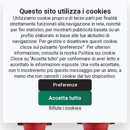
Questo sito utilizza i cookies
Utilizziamo cookie propri e di terze parti per finalità
strettamente funzionali alla navigazione in rete, nonché
per fini statistici, per mostrarti pubblicità basata su un
profilo elaborato in base alle tue abitudini di
navigazione. Per gestire o disattivare questi cookie,
Casseruola con
Casseruola con
clicca sul pulsante “preferenze”. Per ulteriori
coperchio BORDEAUX
informazioni, consulta la nostra Politica sui cookie.
coperchio BORDEAUX
Clicca su “Accetta tutto” per confermare di aver letto e
ø 16 cm, 1.5 l
ø 20 cm, 2.7 l
accettato le informazioni esposte. Una volta accettate,
non ti mostreremo più questo messaggio per un anno, a
meno che non cancelli i cookie dal tuo dispositivo.
Visualizza
Visualizza
Preferenze
Accetta tutto
Rifiuta i cookies