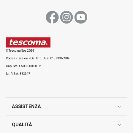
© Tescoma Spa 2024
Codice Fiscale e REG. Imp. BS n. 01873360984
Cap. Soc. € 500.000,00 i.v.
Nr. R.E.A. 363317
ASSISTENZA
garanzie
QUALITÀ
marcatura prodotti