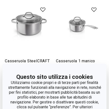
Casseruola SteelCRAFT
Casseruola 1 manico
con coperchio ø 24 cm,
SteelCRAFT con
5.0 l
coperchio ø 16 cm, 1.5 l
Questo sito utilizza i cookies
Utilizziamo cookie propri e di terze parti per finalità
Visualizza
Visualizza
strettamente funzionali alla navigazione in rete, nonché
per fini statistici, per mostrarti pubblicità basata su un
profilo elaborato in base alle tue abitudini di
navigazione. Per gestire o disattivare questi cookie,
clicca sul pulsante “preferenze”. Per ulteriori