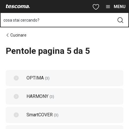
Ti trovi sulla pagina Pentole pagina 5 da 5
Vai al contenuto principale
Vai alla navigazione
Vai alla ricerca
MENU
cosa stai cercando?
Cucinare
Pentole pagina 5 da 5
OPTIMA
(
3
)
HARMONY
(
3
)
SmartCOVER
(
3
)