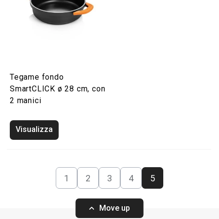
Tegame fondo
SmartCLICK ø 28 cm, con
2 manici
Visualizza
1
2
3
4
5
Move up