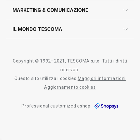
design
MARKETING & COMUNICAZIONE
contatti
controllo qualità
scrivici in whatsapp
il nuovo catalogo al consumatore 2026
IL MONDO TESCOMA
test sui prodotti
myTescoma
certificazioni
azienda
storia
Copyright © 1992–2021, TESCOMA s.r.o. Tutti i diritti
persone
riservati.
Questo sito utilizza i cookies
Maggiori informazioni
Tescoma nel mondo
Aggiornamento cookies
fiere
Professional customized eshop
informativa whistleblowing
segnalazioni whistleblowing