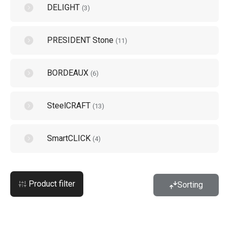
DELIGHT
(
3
)
PRESIDENT Stone
(
11
)
BORDEAUX
(
6
)
SteelCRAFT
(
13
)
SmartCLICK
(
4
)
Product filter
Sorting