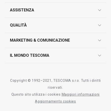
ASSISTENZA
garanzie
QUALITÀ
marcatura prodotti
design
MARKETING & COMUNICAZIONE
contatti
controllo qualità
scrivici in whatsapp
il nuovo catalogo al consumatore 2026
IL MONDO TESCOMA
test sui prodotti
myTescoma
certificazioni
azienda
storia
Copyright © 1992–2021, TESCOMA s.r.o. Tutti i diritti
persone
riservati.
Questo sito utilizza i cookies
Maggiori informazioni
Tescoma nel mondo
Aggiornamento cookies
fiere