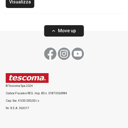
Visualizza
Move up
© Tescoma Spa 2024
Codice Fiscale e REG. Imp. BS n. 01873360984
Cap. Soc. € 500.000,00 i.v.
Nr. R.E.A. 363317