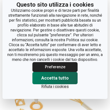
Questo sito utilizza i cookies
Utilizziamo cookie propri e di terze parti per finalità
strettamente funzionali alla navigazione in rete, nonché
per fini statistici, per mostrarti pubblicità basata su un
profilo elaborato in base alle tue abitudini di
navigazione. Per gestire o disattivare questi cookie,
clicca sul pulsante “preferenze”. Per ulteriori
Forma ciambelle con
Stampi per frittelle
informazioni, consulta la nostra Politica sui cookie.
pinza per intingerle
DELÍCIA, 4 pz
Clicca su “Accetta tutto” per confermare di aver letto e
DELÍCIA
accettato le informazioni esposte. Una volta accettate,
non ti mostreremo più questo messaggio per un anno, a
meno che non cancelli i cookie dal tuo dispositivo.
Visualizza
Visualizza
Preferenze
Accetta tutto
Rifiuta i cookies