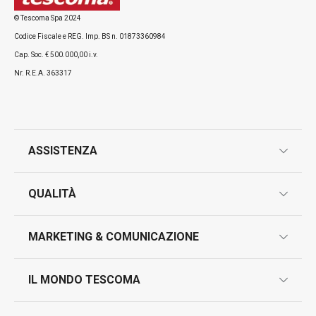
© Tescoma Spa 2024
Codice Fiscale e REG. Imp. BS n. 01873360984
Cap. Soc. € 500.000,00 i.v.
Nr. R.E.A. 363317
ASSISTENZA
garanzie
QUALITÀ
marcatura prodotti
design
MARKETING & COMUNICAZIONE
contatti
controllo qualità
scrivici in whatsapp
il nuovo catalogo al consumatore 2026
IL MONDO TESCOMA
test sui prodotti
myTescoma
certificazioni
azienda