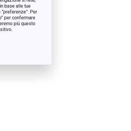
avigazione in rete,
in base alle tue
e “preferenze”. Per
tto” per confermare
treremo più questo
itivo.