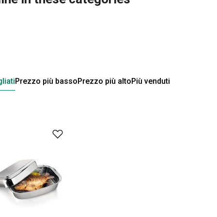
liati
Prezzo più basso
Prezzo più alto
Più venduti