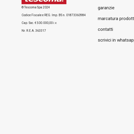
garanzie
© Tescoma Spa 2024
Codice Fiscale e REG. Imp. BS n. 01873360984
marcatura prodott
Cap. Soc. € 500.000,00 i.v.
contatti
Nr. R.E.A. 363317
scrivici in whatsa