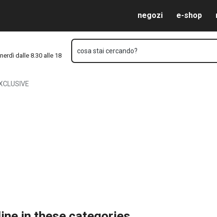
Vai al contenuto principale
Vai alla navigazione
Vai alla ricerca
negozi
e-shop
cosa stai cercando?
nerdì dalle 8.30 alle 18
XCLUSIVE
ine in these categories