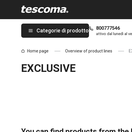
Ti trovi sulla pagina EXCLUSIVE
800777546
Categorie di prodotto
attivo dal lunedì al ve
Home page
Overview of product lines
E
EXCLUSIVE
You can find products from the l