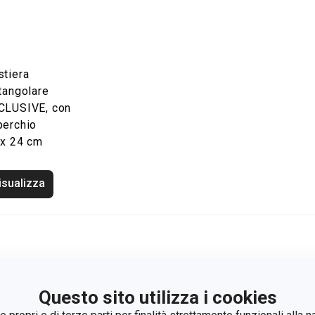
stiera
tangolare
CLUSIVE, con
perchio
 x 24 cm
isualizza
Questo sito utilizza i cookies