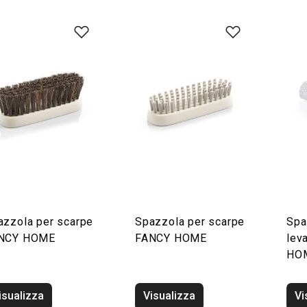
azzola per scarpe
Spazzola per scarpe
Spa
NCY HOME
FANCY HOME
lev
HO
isualizza
Visualizza
Vi