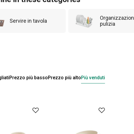
Organizzazion
Servire in tavola
pulizia
liati
Prezzo più basso
Prezzo più alto
Più venduti