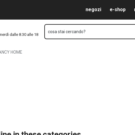
Vai al contenuto principale
Vai alla navigazione
Vai alla ricerca
negozi
e-shop
cosa stai cercando?
nerdì dalle 8.30 alle 18
ANCY HOME
ine in these categories