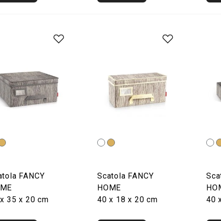
atola FANCY
Scatola FANCY
Sca
OME
HOME
HO
 x 35 x 20 cm
40 x 18 x 20 cm
40 