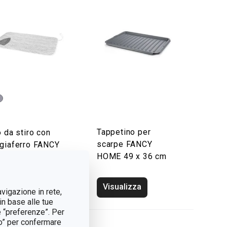
Tappetino per
o da stiro con
scarpe FANCY
giaferro FANCY
HOME 49 x 36 cm
ME
sualizza
Visualizza
avigazione in rete,
in base alle tue
e “preferenze”. Per
tto” per confermare