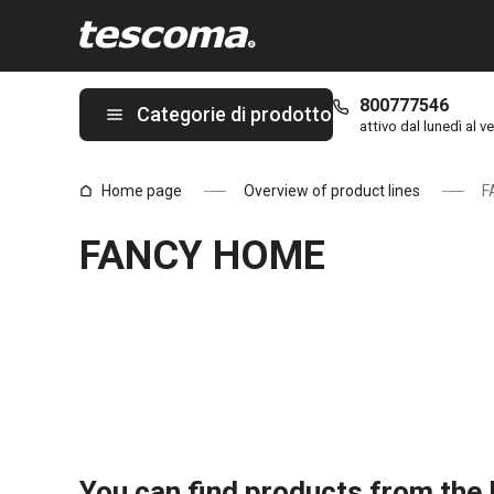
Ti trovi sulla pagina FANCY HOME
800777546
Categorie di prodotto
attivo dal lunedì al ve
Home page
Overview of product lines
F
FANCY HOME
You can find products from the l