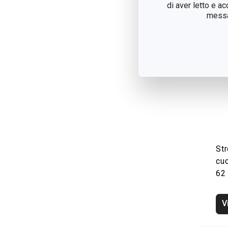
di aver letto e a
messag
Str
cu
62
V