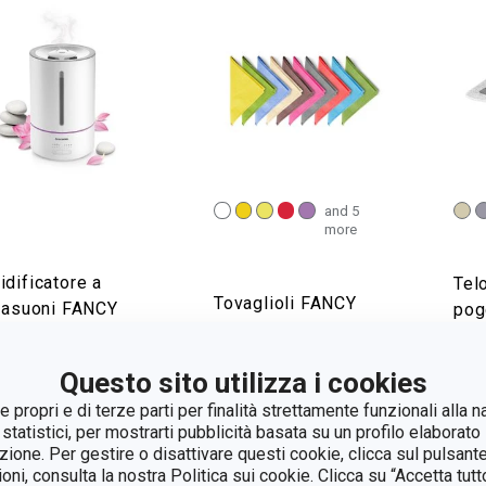
and 5
more
dificatore a
Tel
Tovaglioli FANCY
trasuoni FANCY
pog
HOME
ME Zen 4.6 l
HO
Questo sito utilizza i cookies
isualizza
Visualizza
Vi
 propri e di terze parti per finalità strettamente funzionali alla n
 statistici, per mostrarti pubblicità basata su un profilo elaborato 
azione. Per gestire o disattivare questi cookie, clicca sul pulsant
ioni, consulta la nostra Politica sui cookie. Clicca su “Accetta tu