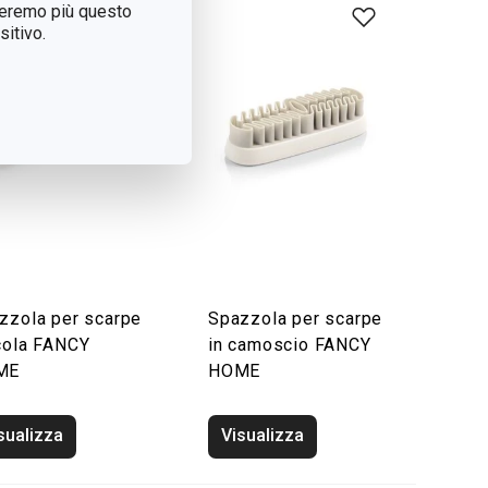
treremo più questo
itivo.
zzola per scarpe
Spazzola per scarpe
cola FANCY
in camoscio FANCY
ME
HOME
sualizza
Visualizza