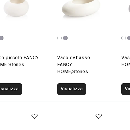
so piccolo FANCY
Vaso ov.basso
Vas
ME Stones
FANCY
HOM
HOME,Stones
isualizza
Visualizza
Vi