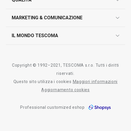
marcatura prodotti
design
MARKETING & COMUNICAZIONE
contatti
controllo qualità
scrivici in whatsapp
il nuovo catalogo al consumatore 2026
IL MONDO TESCOMA
test sui prodotti
myTescoma
certificazioni
azienda
storia
Copyright © 1992–2021, TESCOMA s.r.o. Tutti i diritti
persone
riservati.
Questo sito utilizza i cookies
Maggiori informazioni
Tescoma nel mondo
Aggiornamento cookies
fiere
Professional customized eshop
informativa whistleblowing
segnalazioni whistleblowing