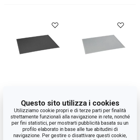
Tovaglietta americana
Tovaglietta americana
FLAIR STYLE45 x 32,
FLAIR STYLE 45 x 32 cm,
Questo sito utilizza i cookies
seppia
perla
Utilizziamo cookie propri e di terze parti per finalità
strettamente funzionali alla navigazione in rete, nonché
per fini statistici, per mostrarti pubblicità basata su un
Visualizza
Visualizza
profilo elaborato in base alle tue abitudini di
navigazione. Per gestire o disattivare questi cookie,