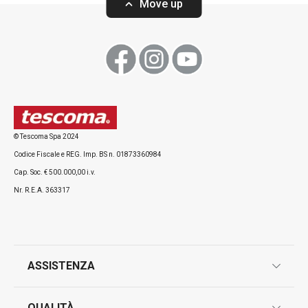
Move up
© Tescoma Spa 2024
Codice Fiscale e REG. Imp. BS n. 01873360984
Cap. Soc. € 500.000,00 i.v.
Nr. R.E.A. 363317
ASSISTENZA
garanzie
QUALITÀ