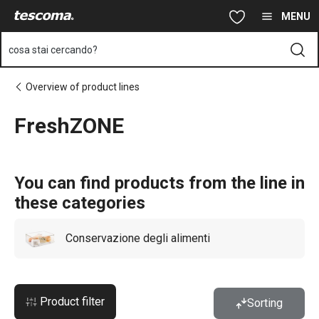
Ti trovi sulla pagina FreshZONE
Vai al contenuto principale
Vai alla navigazione
Vai alla ricerca
MENU
cosa stai cercando?
Overview of product lines
FreshZONE
You can find products from the line in
these categories
Conservazione degli alimenti
Product filter
Sorting