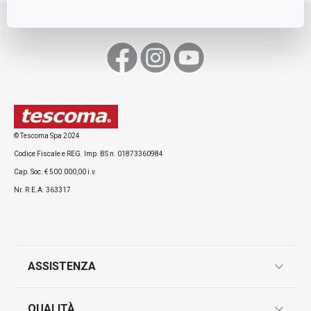
Move up
© Tescoma Spa 2024
Codice Fiscale e REG. Imp. BS n. 01873360984
Cap. Soc. € 500.000,00 i.v.
Nr. R.E.A. 363317
ASSISTENZA
garanzie
QUALITÀ