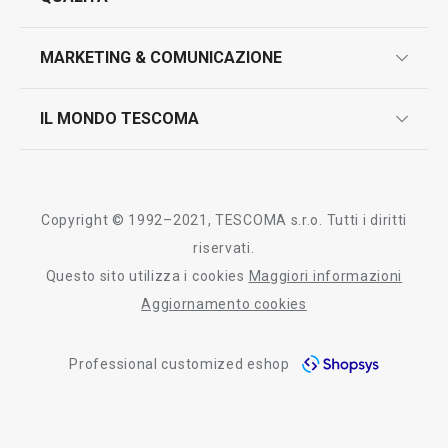
marcatura prodotti
design
MARKETING & COMUNICAZIONE
contatti
controllo qualità
scrivici in whatsapp
il nuovo catalogo al consumatore 2026
IL MONDO TESCOMA
test sui prodotti
myTescoma
certificazioni
azienda
storia
Copyright © 1992–2021, TESCOMA s.r.o. Tutti i diritti
persone
riservati.
Questo sito utilizza i cookies
Maggiori informazioni
Tescoma nel mondo
Aggiornamento cookies
fiere
Professional customized eshop
informativa whistleblowing
segnalazioni whistleblowing