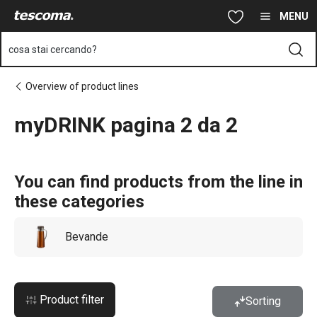
Ti trovi sulla pagina myDRINK pagina 2 da 2
Vai al contenuto principale
Vai alla navigazione
Vai alla ricerca
MENU
cosa stai cercando?
Overview of product lines
myDRINK pagina 2 da 2
You can find products from the line in
these categories
Bevande
Product filter
Sorting