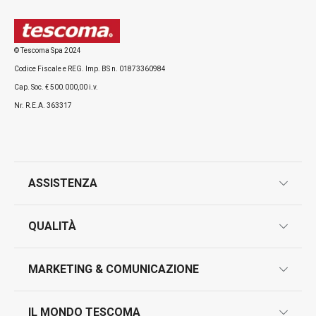
© Tescoma Spa 2024
Codice Fiscale e REG. Imp. BS n. 01873360984
Cap. Soc. € 500.000,00 i.v.
Nr. R.E.A. 363317
ASSISTENZA
garanzie
QUALITÀ
marcatura prodotti
design
MARKETING & COMUNICAZIONE
contatti
controllo qualità
scrivici in whatsapp
il nuovo catalogo al consumatore 2026
IL MONDO TESCOMA