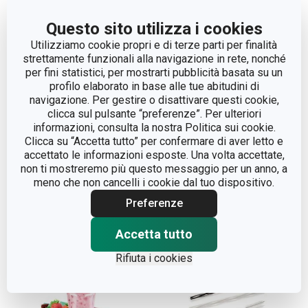
Questo sito utilizza i cookies
Utilizziamo cookie propri e di terze parti per finalità
strettamente funzionali alla navigazione in rete, nonché
per fini statistici, per mostrarti pubblicità basata su un
profilo elaborato in base alle tue abitudini di
navigazione. Per gestire o disattivare questi cookie,
Cannucce per bevande
Cannucce per bevande
clicca sul pulsante “preferenze”. Per ulteriori
myDRINK, con snodo
myDRINK, con
informazioni, consulta la nostra Politica sui cookie.
lungo, 40 pz
miscelatore, 24 pz
Clicca su “Accetta tutto” per confermare di aver letto e
accettato le informazioni esposte. Una volta accettate,
non ti mostreremo più questo messaggio per un anno, a
Visualizza
Visualizza
meno che non cancelli i cookie dal tuo dispositivo.
Preferenze
Accetta tutto
Rifiuta i cookies