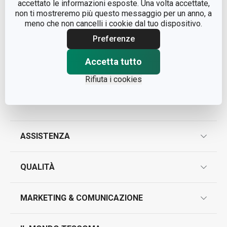
accettato le informazioni esposte. Una volta accettate,
non ti mostreremo più questo messaggio per un anno, a
meno che non cancelli i cookie dal tuo dispositivo.
Preferenze
© Tescoma Spa 2024
Codice Fiscale e REG. Imp. BS n. 01873360984
Accetta tutto
Cap. Soc. € 500.000,00 i.v.
Rifiuta i cookies
Nr. R.E.A. 363317
ASSISTENZA
garanzie
QUALITÀ
marcatura prodotti
design
MARKETING & COMUNICAZIONE
contatti
controllo qualità
scrivici in whatsapp
il nuovo catalogo al consumatore 2026