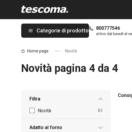
Ti trovi sulla pagina Novità pagina 4 da 4
800777546
Categorie di prodotto
attivo dal lunedì al ve
Home page
Novità
Novità pagina 4 da 4
Consig
Filtra
Novità
83
Adatto al forno