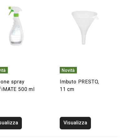
ità
Novità
cone spray
Imbuto PRESTO,
fiMATE 500 ml
11 cm
sualizza
Visualizza