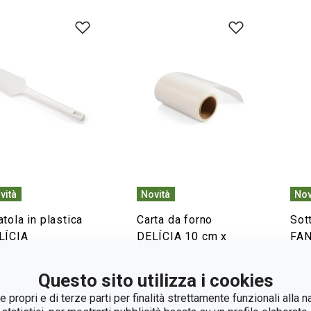
vità
Novità
Nov
tola in plastica
Carta da forno
Sot
LÍCIA
DELÍCIA 10 cm x
FA
20 m
Sto
Questo sito utilizza i cookies
isualizza
Visualizza
Vi
 propri e di terze parti per finalità strettamente funzionali alla n