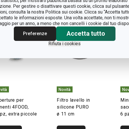
 statistici, per mostrarti pubblicità basata su un profilo elaborato 
azione. Per gestire o disattivare questi cookie, clicca sul pulsant
ioni, consulta la nostra Politica sui cookie. Clicca su “Accetta tu
ccettato le informazioni esposte. Una volta accettate, non ti mos
gio per un anno, a meno che non cancelli i cookie dal tuo dispos
Accetta tutto
Preferenze
Rifiuta i cookies
vità
Novità
Nov
perture per
Filtro lavello in
Mini
imenti 4FOOD,
silicone PURO
sac
pz, extra piccole
ø 11 cm
6 p