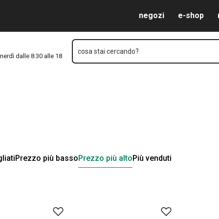
Vai al contenuto principale
Vai alla navigazione
Vai alla ricerca
negozi
e-shop
cosa stai cercando?
nerdì dalle 8.30 alle 18
liati
Prezzo più basso
Prezzo più alto
Più venduti