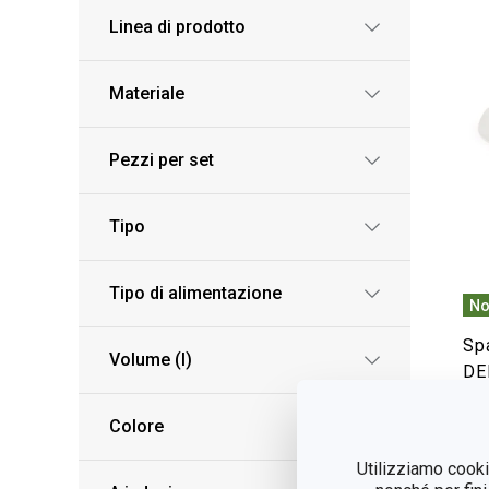
Linea di prodotto
Materiale
Pezzi per set
Tipo
Tipo di alimentazione
No
Spa
Volume (l)
DE
Colore
V
Utilizziamo cookie