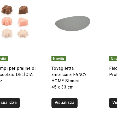
vità
Novità
Nov
mpi per praline di
Tovaglietta
Fla
occolato DELÍCIA,
americana FANCY
Pro
pz
HOME Stones
45 x 33 cm
isualizza
Visualizza
Vi