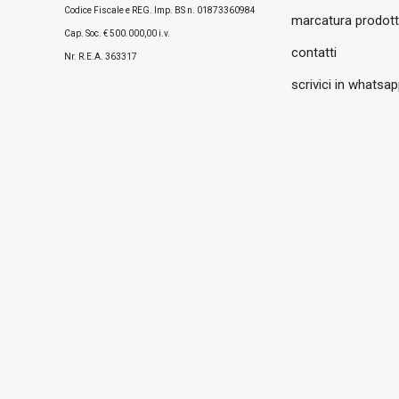
Codice Fiscale e REG. Imp. BS n. 01873360984
marcatura prodott
Cap. Soc. € 500.000,00 i.v.
contatti
Nr. R.E.A. 363317
scrivici in whatsa