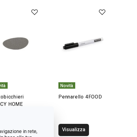
ità
Novità
tobicchieri
Pennarello 4FOOD
NCY HOME
nes 4 pz
sualizza
Visualizza
avigazione in rete,