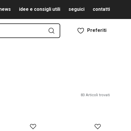
news
idee e consigli utili
seguici
contatti
Preferiti
83
Articoli trovati