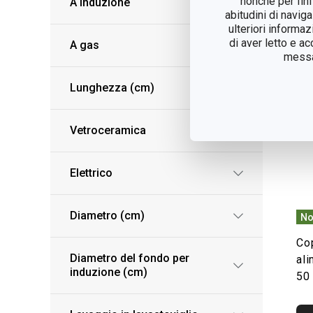
nonché per fini
A induzione
abitudini di navig
ulteriori informaz
di aver letto e a
A gas
messag
Lunghezza (cm)
Vetroceramica
Elettrico
Diametro (cm)
No
Co
Diametro del fondo per
al
induzione (cm)
50 