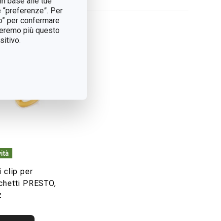
in base alle tue
e “preferenze”. Per
tto” per confermare
treremo più questo
itivo.
ità
 clip per
chetti PRESTO,
z