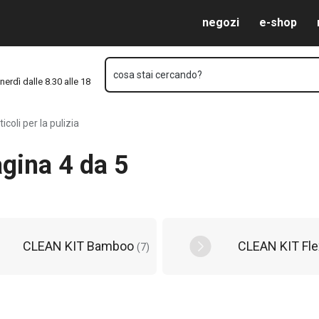
Vai al contenuto principale
Vai alla navigazione
Vai alla ricerca
negozi
e-shop
cosa stai cercando?
nerdì dalle 8.30 alle 18
ticoli per la pulizia
pagina 4 da 5
CLEAN KIT Bamboo
CLEAN KIT Fl
(
7
)