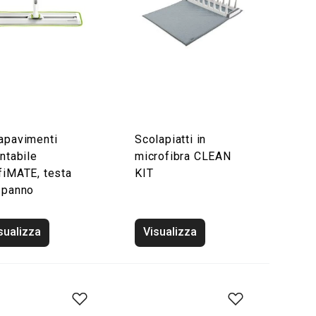
apavimenti
Scolapiatti in
entabile
microfibra CLEAN
fiMATE, testa
KIT
 panno
sualizza
Visualizza