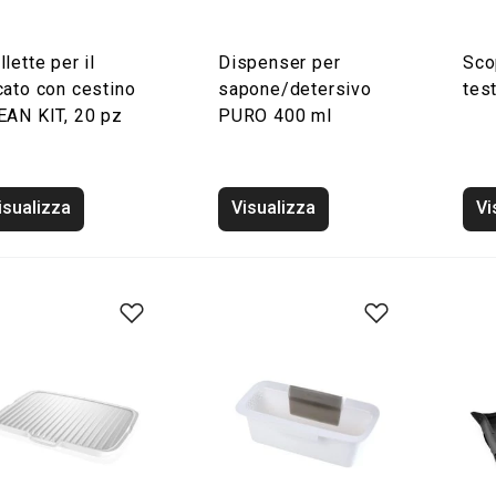
lette per il
Dispenser per
Sco
cato con cestino
sapone/detersivo
tes
EAN KIT, 20 pz
PURO 400 ml
isualizza
Visualizza
Vi