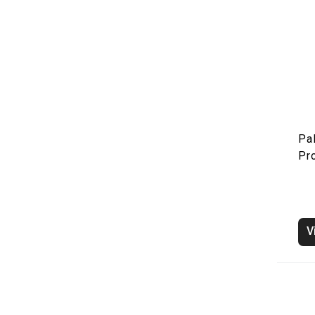
Pal
Pr
V