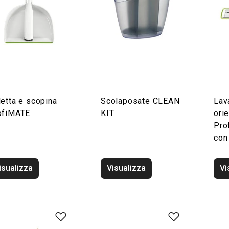
etta e scopina
Scolaposate CLEAN
Lav
ofiMATE
KIT
ori
Pro
con
isualizza
Visualizza
Vi