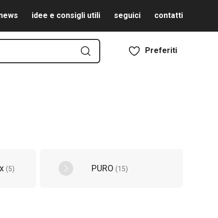
news
idee e consigli utili
seguici
contatti
Preferiti
ex
PURO
(
5
)
(
15
)