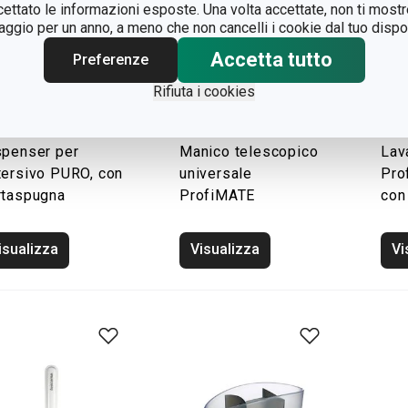
ccettato le informazioni esposte. Una volta accettate, non ti mos
gio per un anno, a meno che non cancelli i cookie dal tuo dispos
Accetta tutto
Preferenze
Rifiuta i cookies
spenser per
Manico telescopico
Lav
tersivo PURO, con
universale
Pro
rtaspugna
ProfiMATE
con
isualizza
Visualizza
Vi