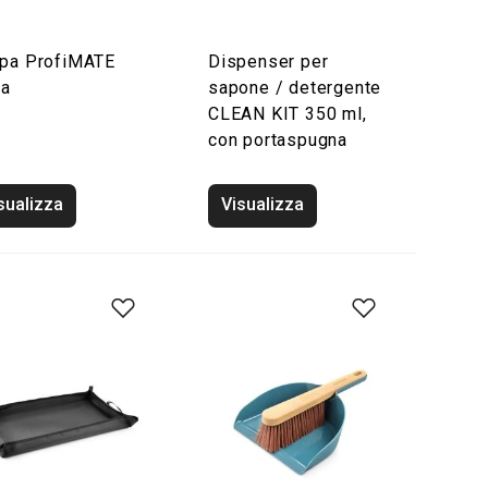
pa ProfiMATE
Dispenser per
ta
sapone / detergente
CLEAN KIT 350 ml,
con portaspugna
sualizza
Visualizza