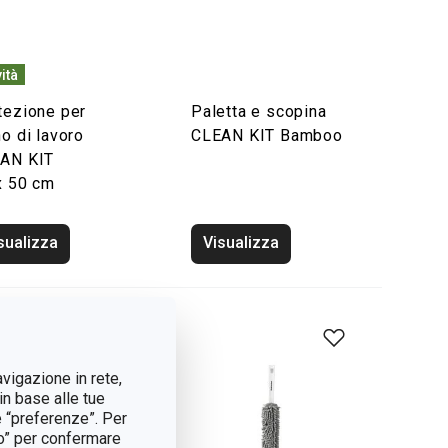
ità
tezione per
Paletta e scopina
no di lavoro
CLEAN KIT Bamboo
AN KIT
x 50 cm
sualizza
Visualizza
avigazione in rete,
in base alle tue
e “preferenze”. Per
tto” per confermare