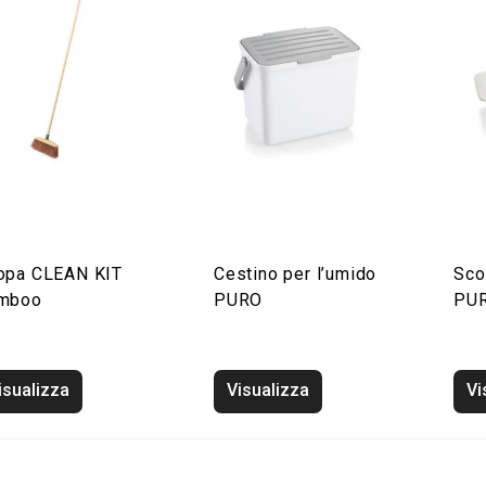
opa CLEAN KIT
Cestino per l’umido
Sco
mboo
PURO
PU
isualizza
Visualizza
Vi