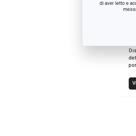
di aver letto e a
messag
Di
de
po
V