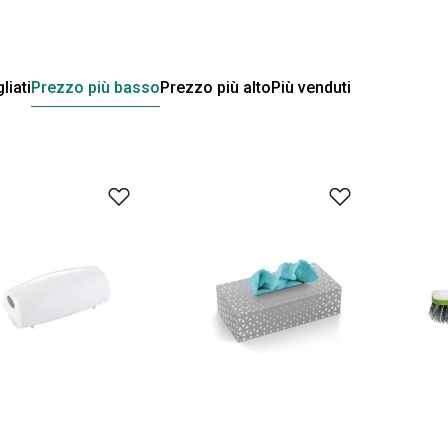
liati
Prezzo più basso
Prezzo più alto
Più venduti