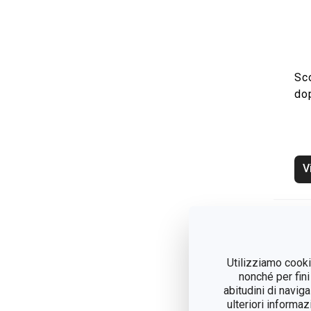
Sco
do
V
Utilizziamo cookie
nonché per fini
abitudini di navig
ulteriori informaz