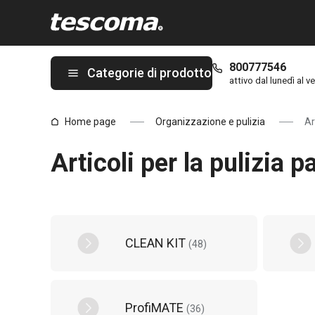
Ti trovi sulla pagina Articoli per la pulizia pagina 4 da 5
800777546
Categorie di prodotto
attivo dal lunedì al ve
Home page
Organizzazione e pulizia
Ar
Articoli per la pulizia 
CLEAN KIT
(
48
)
ProfiMATE
(
36
)