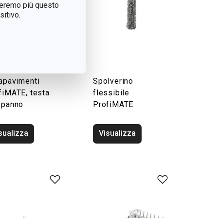
treremo più questo
itivo.
apavimenti
Spolverino
fiMATE, testa
flessibile
 panno
ProfiMATE
sualizza
Visualizza