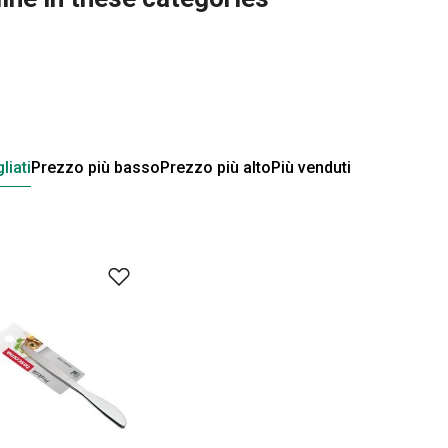
liati
Prezzo più basso
Prezzo più alto
Più venduti