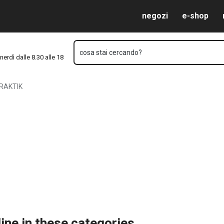
Vai al contenuto principale
Vai alla navigazione
Vai alla ricerca
negozi
e-shop
cosa stai cercando?
nerdì dalle 8.30 alle 18
RAKTIK
ine in these categories