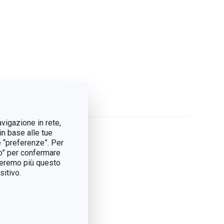
avigazione in rete,
in base alle tue
e “preferenze”. Per
tto” per confermare
treremo più questo
itivo.