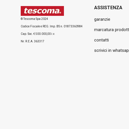
ASSISTENZA
garanzie
© Tescoma Spa 2024
Codice Fiscale e REG. Imp. BS n. 01873360984
marcatura prodott
Cap. Soc. € 500.000,00 i.v.
contatti
Nr. R.E.A. 363317
scrivici in whatsa