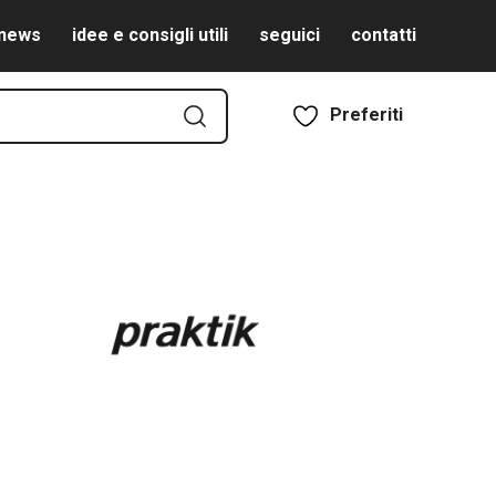
news
idee e consigli utili
seguici
contatti
Preferiti