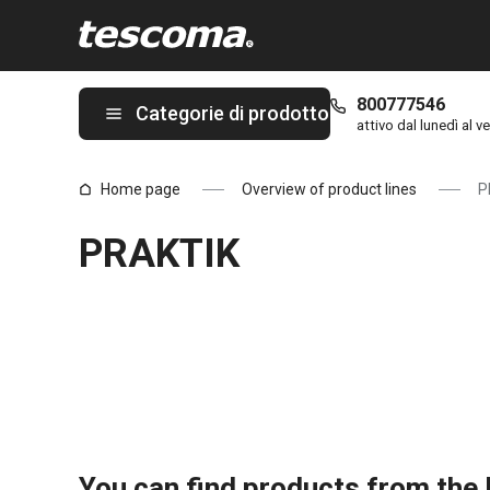
Ti trovi sulla pagina PRAKTIK
800777546
Categorie di prodotto
attivo dal lunedì al ve
Home page
Overview of product lines
P
PRAKTIK
You can find products from the l