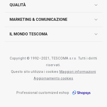
garanzie
QUALITÀ
marcatura prodotti
design
MARKETING & COMUNICAZIONE
contatti
controllo qualità
scrivici in whatsapp
il nuovo catalogo al consumatore 2026
IL MONDO TESCOMA
test sui prodotti
myTescoma
certificazioni
azienda
storia
Copyright © 1992–2021, TESCOMA s.r.o. Tutti i diritti
persone
riservati.
Questo sito utilizza i cookies
Maggiori informazioni
Tescoma nel mondo
Aggiornamento cookies
fiere
Professional customized eshop
informativa whistleblowing
segnalazioni whistleblowing