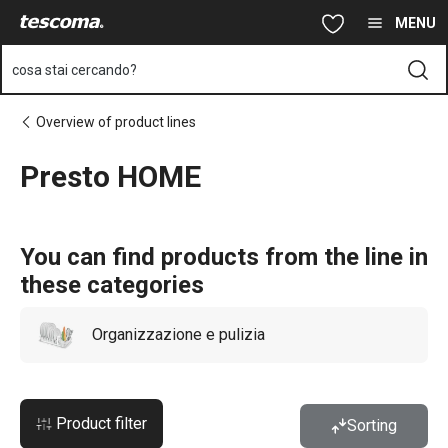
Ti trovi sulla pagina Presto HOME
Vai al contenuto principale
Vai alla navigazione
Vai alla ricerca
MENU
cosa stai cercando?
Overview of product lines
Presto HOME
You can find products from the line in
these categories
Organizzazione e pulizia
Product filter
Sorting