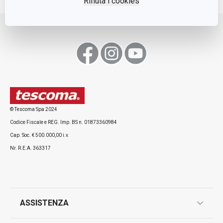
Rifiuta i cookies
Move up
© Tescoma Spa 2024
Codice Fiscale e REG. Imp. BS n. 01873360984
Cap. Soc. € 500.000,00 i.v.
Nr. R.E.A. 363317
ASSISTENZA