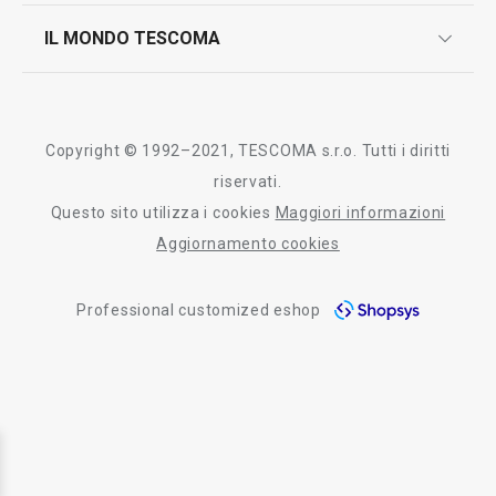
controllo qualità
scrivici in whatsapp
il nuovo catalogo al consumatore 2026
IL MONDO TESCOMA
test sui prodotti
myTescoma
certificazioni
azienda
storia
Copyright © 1992–2021, TESCOMA s.r.o. Tutti i diritti
persone
riservati.
Questo sito utilizza i cookies
Maggiori informazioni
Tescoma nel mondo
Aggiornamento cookies
fiere
Professional customized eshop
informativa whistleblowing
segnalazioni whistleblowing