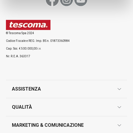
© Tescoma Spa 2024
Codice Fiscale e REG. Imp. BS n. 01873360984
Cap. Soc. € 500.000,00 i.v.
Nr. R.E.A. 363317
ASSISTENZA
garanzie
QUALITÀ
marcatura prodotti
design
MARKETING & COMUNICAZIONE
contatti