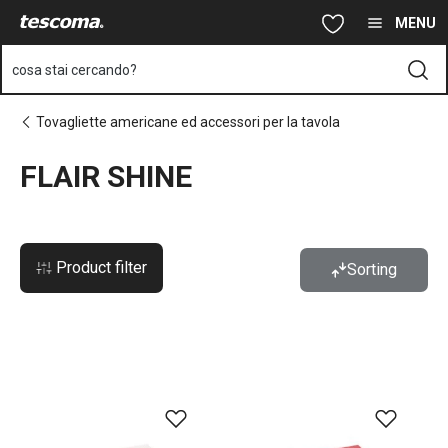
Ti trovi sulla pagina FLAIR SHINE
Vai al contenuto principale
Vai alla navigazione
Vai alla ricerca
MENU
cosa stai cercando?
Tovagliette americane ed accessori per la tavola
FLAIR SHINE
Product filter
Sorting