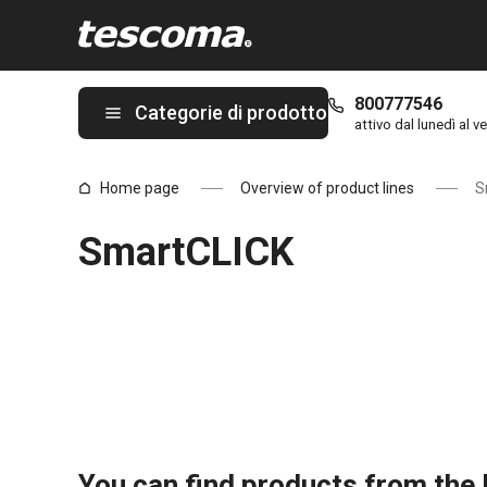
Ti trovi sulla pagina SmartCLICK
800777546
Categorie di prodotto
attivo dal lunedì al ve
Home page
Overview of product lines
S
SmartCLICK
You can find products from the l