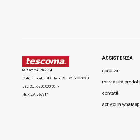
ASSISTENZA
garanzie
© Tescoma Spa 2024
Codice Fiscale e REG. Imp. BS n. 01873360984
marcatura prodott
Cap. Soc. € 500.000,00 i.v.
contatti
Nr. R.E.A. 363317
scrivici in whatsa