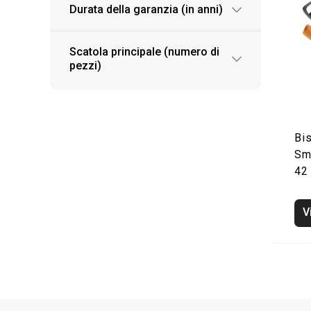
Durata della garanzia (in anni)
Scatola principale (numero di
pezzi)
Bi
Sm
42
V