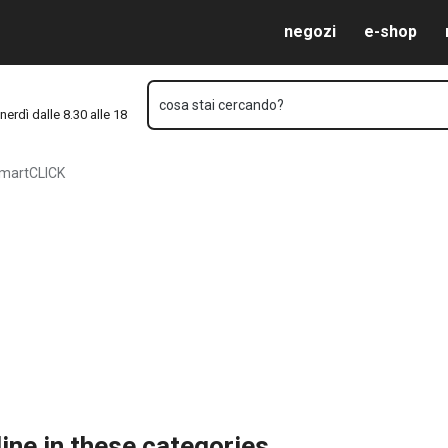
Vai al contenuto principale
Vai alla navigazione
Vai alla ricerca
negozi
e-shop
cosa stai cercando?
nerdì dalle 8.30 alle 18
martCLICK
ine in these categories