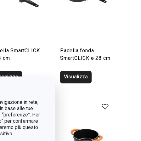
ella SmartCLICK
Padella fonda
4 cm
SmartCLICK ø 28 cm
sualizza
Visualizza
avigazione in rete,
in base alle tue
e “preferenze”. Per
tto” per confermare
treremo più questo
itivo.