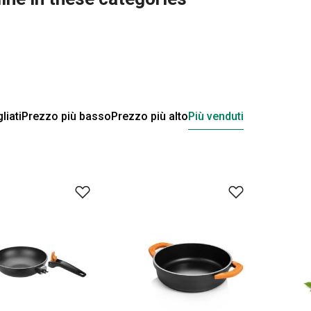
liati
Prezzo più basso
Prezzo più alto
Più venduti