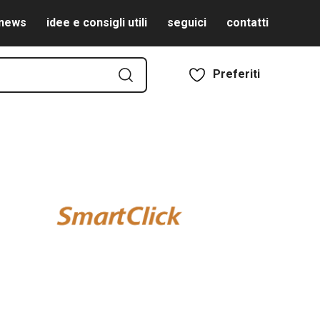
news
idee e consigli utili
seguici
contatti
Preferiti