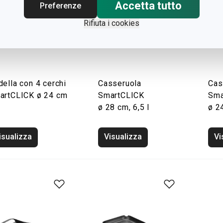
Accetta tutto
Preferenze
Rifiuta i cookies
ella con 4 cerchi
Casseruola
Cas
artCLICK ø 24 cm
SmartCLICK
Sma
ø 28 cm, 6,5 l
ø 24
isualizza
Visualizza
Vi