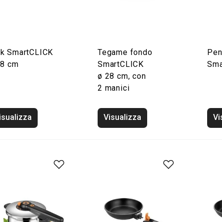
k SmartCLICK
Tegame fondo
Pen
28 cm
SmartCLICK
Sma
ø 28 cm, con
2 manici
isualizza
Visualizza
Vi