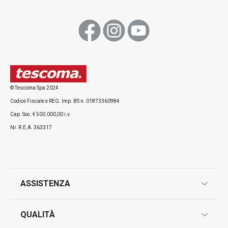
© Tescoma Spa 2024
Codice Fiscale e REG. Imp. BS n. 01873360984
Cap. Soc. € 500.000,00 i.v.
Nr. R.E.A. 363317
ASSISTENZA
garanzie
QUALITÀ