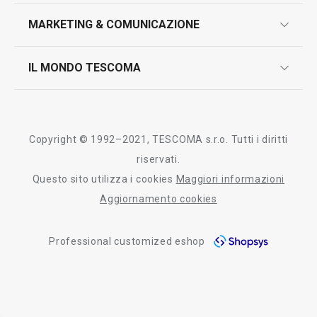
marcatura prodotti
design
MARKETING & COMUNICAZIONE
contatti
controllo qualità
scrivici in whatsapp
il nuovo catalogo al consumatore 2026
IL MONDO TESCOMA
test sui prodotti
myTescoma
certificazioni
azienda
storia
Copyright © 1992–2021, TESCOMA s.r.o. Tutti i diritti
persone
riservati.
Questo sito utilizza i cookies
Maggiori informazioni
Tescoma nel mondo
Aggiornamento cookies
fiere
Professional customized eshop
informativa whistleblowing
segnalazioni whistleblowing