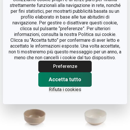
strettamente funzionali alla navigazione in rete, nonché
per fini statistici, per mostrarti pubblicità basata su un
profilo elaborato in base alle tue abitudini di
navigazione. Per gestire o disattivare questi cookie,
clicca sul pulsante “preferenze”. Per ulteriori
informazioni, consulta la nostra Politica sui cookie.
Clicca su “Accetta tutto” per confermare di aver letto e
Piatto TAVERNE ø 16 cm,
Piatto TAVERNE ø 16 cm,
accettato le informazioni esposte. Una volta accettate,
moka
crema
non ti mostreremo più questo messaggio per un anno, a
meno che non cancelli i cookie dal tuo dispositivo.
Preferenze
Visualizza
Visualizza
Accetta tutto
Rifiuta i cookies