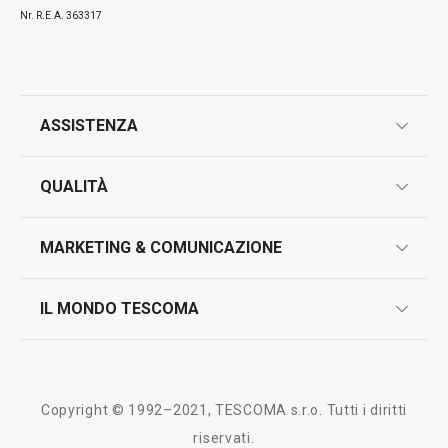
Nr. R.E.A. 363317
ASSISTENZA
garanzie
QUALITÀ
marcatura prodotti
design
MARKETING & COMUNICAZIONE
contatti
controllo qualità
scrivici in whatsapp
il nuovo catalogo al consumatore 2026
IL MONDO TESCOMA
test sui prodotti
myTescoma
certificazioni
azienda
storia
Copyright © 1992–2021, TESCOMA s.r.o. Tutti i diritti
persone
riservati.