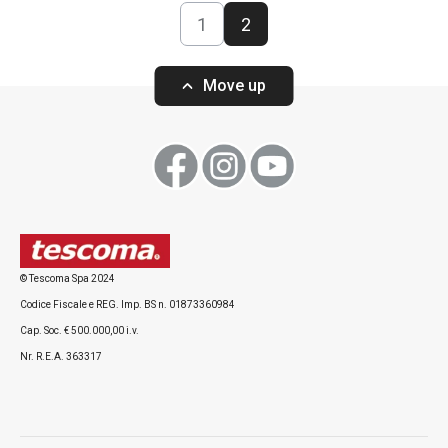
1
2
Move up
© Tescoma Spa 2024
Codice Fiscale e REG. Imp. BS n. 01873360984
Cap. Soc. € 500.000,00 i.v.
Nr. R.E.A. 363317