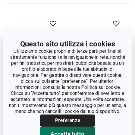
Questo sito utilizza i cookies
Utilizziamo cookie propri e di terze parti per finalità
strettamente funzionali alla navigazione in rete, nonché
per fini statistici, per mostrarti pubblicità basata su un
profilo elaborato in base alle tue abitudini di
navigazione. Per gestire o disattivare questi cookie,
clicca sul pulsante “preferenze”. Per ulteriori
Candele tealight FANCY
Bastoncini per diffusori
informazioni, consulta la nostra Politica sui cookie.
Clicca su “Accetta tutto” per confermare di aver letto e
HOME, 10 pz
di essenze FANCY
accettato le informazioni esposte. Una volta accettate,
HOME, 6 pz, neri
non ti mostreremo più questo messaggio per un anno, a
meno che non cancelli i cookie dal tuo dispositivo.
Visualizza
Visualizza
Preferenze
Accetta tutto