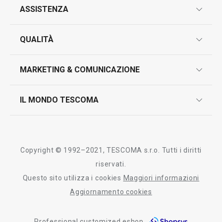
ASSISTENZA
garanzie
QUALITÀ
marcatura prodotti
design
MARKETING & COMUNICAZIONE
contatti
controllo qualità
scrivici in whatsapp
il nuovo catalogo al consumatore 2026
IL MONDO TESCOMA
test sui prodotti
myTescoma
certificazioni
azienda
storia
Copyright © 1992–2021, TESCOMA s.r.o. Tutti i diritti
persone
riservati.
Questo sito utilizza i cookies
Maggiori informazioni
Tescoma nel mondo
Aggiornamento cookies
fiere
Professional customized eshop