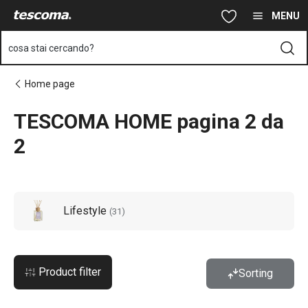
Ti trovi sulla pagina TESCOMA HOME pagina 2 da 2
Vai al contenuto principale
Vai alla navigazione
Vai alla ricerca
MENU
cosa stai cercando?
Home page
TESCOMA HOME pagina 2 da
2
Lifestyle
(
31
)
Product filter
Sorting