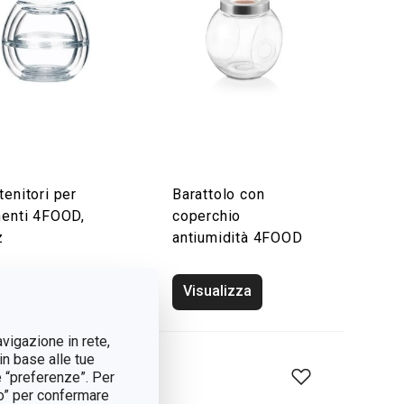
tenitori per
Barattolo con
menti 4FOOD,
coperchio
z
antiumidità 4FOOD
sualizza
Visualizza
avigazione in rete,
in base alle tue
e “preferenze”. Per
tto” per confermare