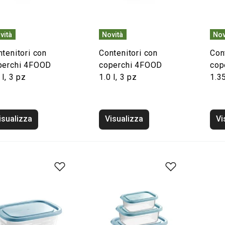
vità
Novità
Nov
tenitori con
Contenitori con
Con
perchi 4FOOD
coperchi 4FOOD
cop
 l, 3 pz
1.0 l, 3 pz
1.35
isualizza
Visualizza
Vi