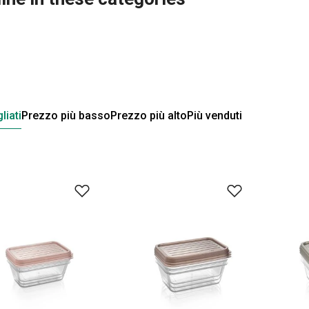
liati
Prezzo più basso
Prezzo più alto
Più venduti