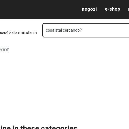
Vai al contenuto principale
Vai alla navigazione
Vai alla ricerca
negozi
e-shop
cosa stai cercando?
nerdì dalle 8.30 alle 18
FOOD
ine in these categories