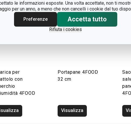
ccettato le informazioni esposte. Una volta accettate, non ti mos
gio per un anno, a meno che non cancelli i cookie dal tuo dispos
Accetta tutto
Preferenze
Rifiuta i cookies
arica per
Portapane 4FOOD
Sac
attolo con
32 cm
sal
perchio
pan
tiumidità 4FOOD
4F
isualizza
Visualizza
Vi