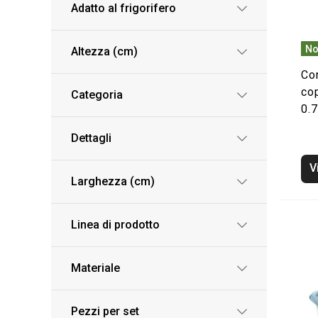
Adatto al frigorifero
No
Altezza (cm)
Con
co
Categoria
0.7
Dettagli
V
Larghezza (cm)
Linea di prodotto
Materiale
Pezzi per set