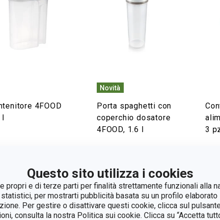
Novità
ntenitore 4FOOD
Porta spaghetti con
Con
 l
coperchio dosatore
ali
4FOOD, 1.6 l
3 p
isualizza
Visualizza
Vi
Questo sito utilizza i cookies
 propri e di terze parti per finalità strettamente funzionali alla n
 statistici, per mostrarti pubblicità basata su un profilo elaborato 
azione. Per gestire o disattivare questi cookie, clicca sul pulsant
ioni, consulta la nostra Politica sui cookie. Clicca su “Accetta tu