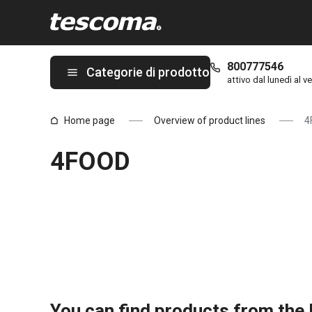
Ti trovi sulla pagina 4FOOD
800777546
Categorie di prodotto
attivo dal lunedì al ve
Home page
Overview of product lines
4
4FOOD
You can find products from the l