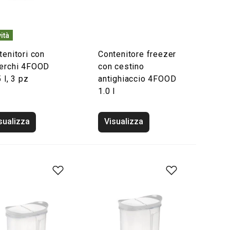
ità
tenitori con
Contenitore freezer
erchi 4FOOD
con cestino
 l, 3 pz
antighiaccio 4FOOD
1.0 l
sualizza
Visualizza