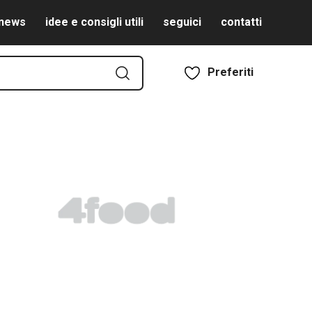
news
idee e consigli utili
seguici
contatti
Preferiti