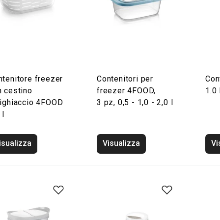
ntenitore freezer
Contenitori per
Con
n cestino
freezer 4FOOD,
1.0 
tighiaccio 4FOOD
3 pz, 0,5 - 1,0 - 2,0 l
 l
isualizza
Visualizza
Vi