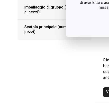
di aver letto e a
Imballaggio di gruppo (numero
messag
di pezzi)
Scatola principale (numero di
pezzi)
Ric
bar
co
an
V