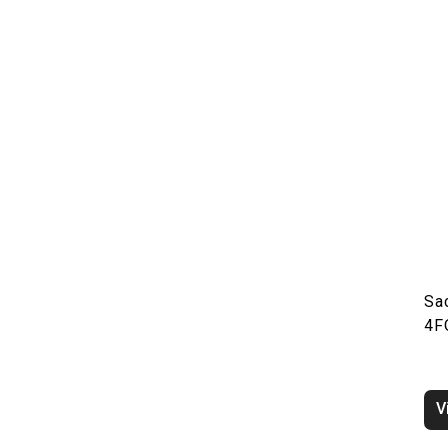
Sa
4F
V