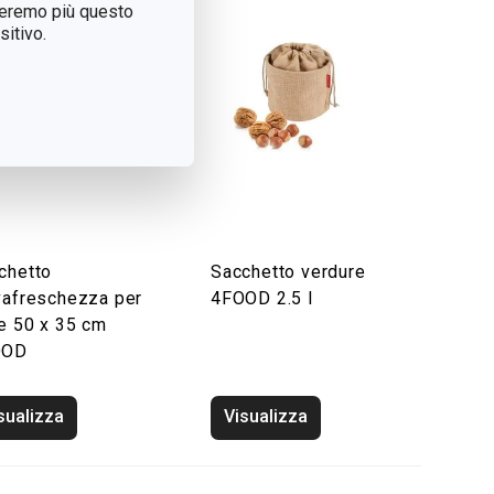
treremo più questo
itivo.
chetto
Sacchetto verdure
vafreschezza per
4FOOD 2.5 l
e 50 x 35 cm
OOD
sualizza
Visualizza