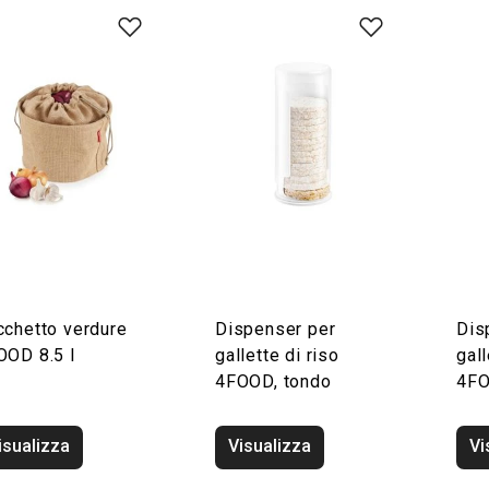
cchetto verdure
Dispenser per
Dis
OOD 8.5 l
gallette di riso
gall
4FOOD, tondo
4FO
isualizza
Visualizza
Vi