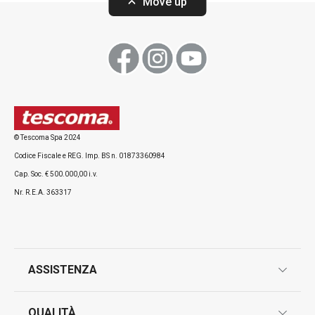
Move up
© Tescoma Spa 2024
Codice Fiscale e REG. Imp. BS n. 01873360984
Cap. Soc. € 500.000,00 i.v.
Nr. R.E.A. 363317
ASSISTENZA
garanzie
QUALITÀ