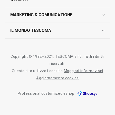
marcatura prodotti
design
MARKETING & COMUNICAZIONE
contatti
controllo qualità
scrivici in whatsapp
il nuovo catalogo al consumatore 2026
IL MONDO TESCOMA
test sui prodotti
myTescoma
certificazioni
azienda
storia
Copyright © 1992–2021, TESCOMA s.r.o. Tutti i diritti
persone
riservati.
Questo sito utilizza i cookies
Maggiori informazioni
Tescoma nel mondo
Aggiornamento cookies
fiere
Professional customized eshop
informativa whistleblowing
segnalazioni whistleblowing