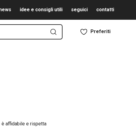
news
idee e consigli utili
seguici
contatti
Preferiti
 affidabile e rispetta