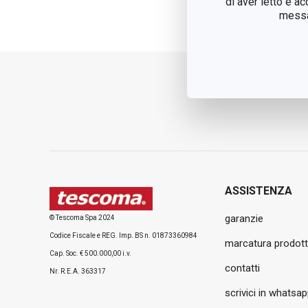
di aver letto e a
• 10 anni per i prodotti pi
messag
ASSISTENZA
garanzie
© Tescoma Spa 2024
Codice Fiscale e REG. Imp. BS n. 01873360984
marcatura prodott
Cap. Soc. € 500.000,00 i.v.
contatti
Nr. R.E.A. 363317
scrivici in whatsa