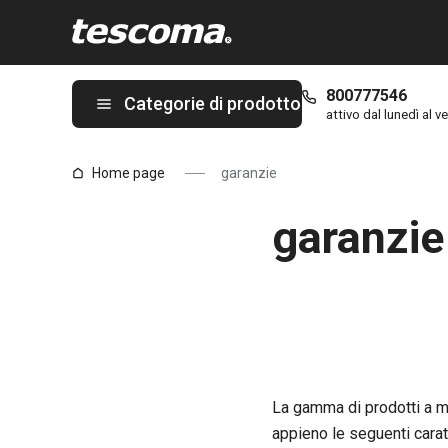
Ti trovi sulla pagina garanzie
800777546
Categorie di prodotto
attivo dal lunedì al ve
Home page
garanzie
garanzie
La gamma di prodotti a m
appieno le seguenti carat