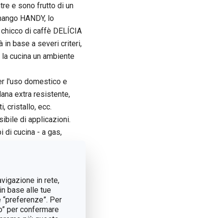
re e sono frutto di un
a mango HANDY, lo
 chicco di caffè DELÍCIA
à in base a severi criteri,
e la cucina un ambiente
per l'uso domestico e
lana extra resistente,
 cristallo, ecc.
bile di applicazioni.
i di cucina - a gas,
 più comune. Inoltre,
ogni settimana.
avigazione in rete,
in base alle tue
e “preferenze”. Per
tto” per confermare