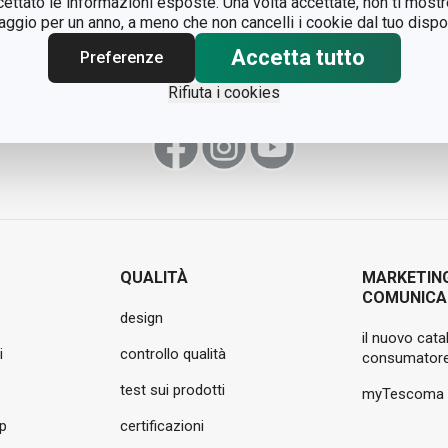
ccettato le informazioni esposte. Una volta accettate, non ti mos
ù prestigiosi
gio per un anno, a meno che non cancelli i cookie dal tuo dispos
Accetta tutto
Preferenze
Rifiuta i cookies
QUALITÀ
MARKETIN
COMUNICA
design
il nuovo cata
i
controllo qualità
consumatore
test sui prodotti
myTescoma
pp
certificazioni