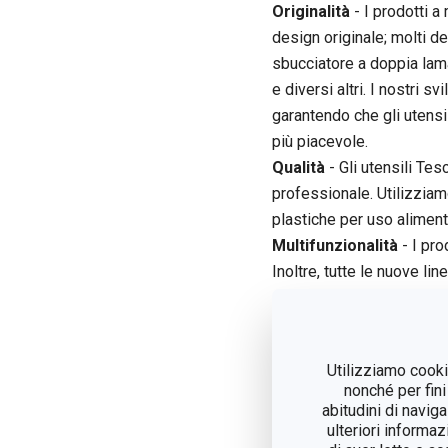
Originalità
- I prodotti 
design originale; molti d
sbucciatore a doppia lam
e diversi altri. I nostri sv
garantendo che gli utensil
più piacevole.
Qualità
- Gli utensili Tes
professionale. Utilizziamo
plastiche per uso alimenta
Multifunzionalità
- I pro
Inoltre, tutte le nuove lin
elettrica, in vetroceramic
Scelta
- La maggior parte 
l'offerta di prodotti sem
Utilizziamo cookie
Garanzia
- La maggior par
nonché per fini
• 3 anni per i prodotti st
abitudini di navig
• 5 anni per i prodotti di
ulteriori informaz