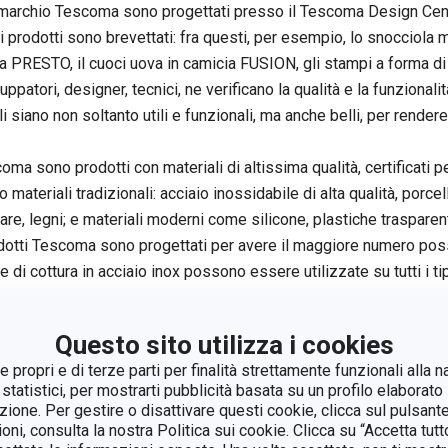
a marchio Tescoma sono progettati presso il Tescoma Design Cent
ei prodotti sono brevettati: fra questi, per esempio, lo snocciol
a PRESTO, il cuoci uova in camicia FUSION, gli stampi a forma di
iluppatori, designer, tecnici, ne verificano la qualità e la funzionalit
i siano non soltanto utili e funzionali, ma anche belli, per render
coma sono prodotti con materiali di altissima qualità, certificati 
 materiali tradizionali: acciaio inossidabile di alta qualità, porcel
re, legni; e materiali moderni come silicone, plastiche trasparenti,
dotti Tescoma sono progettati per avere il maggiore numero possi
ee di cottura in acciaio inox possono essere utilizzate su tutti i tip
a, alogena e ad induzione.
dei prodotti è disponibile in vari colori e nelle misure di utilizzo
Questo sito utilizza i cookies
pre nuovi è continua: viene presentato almeno un nuovo prodotto 
 propri e di terze parti per finalità strettamente funzionali alla n
te dei prodotti è garantita per lunghi periodi:
 statistici, per mostrarti pubblicità basata su un profilo elaborato 
andard
azione. Per gestire o disattivare questi cookie, clicca sul pulsant
 alta gamma
ioni, consulta la nostra Politica sui cookie. Clicca su “Accetta tu