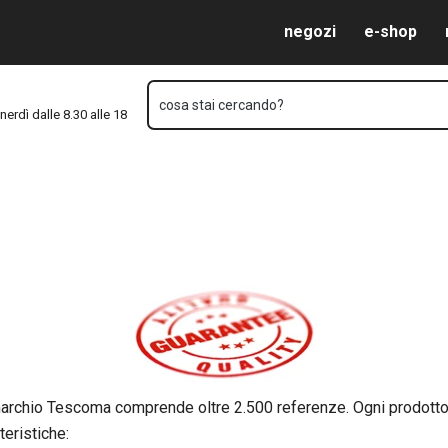
Vai al contenuto principale
Vai alla navigazione
Vai alla ricerca
negozi
e-shop
cosa stai cercando?
nerdì dalle 8.30 alle 18
archio Tescoma comprende oltre 2.500 referenze. Ogni prodotto è
teristiche: