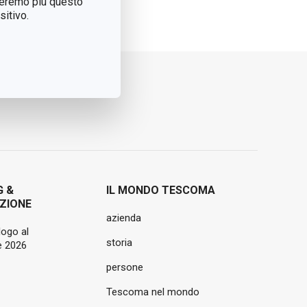
treremo più questo
itivo.
G &
IL MONDO TESCOMA
ZIONE
azienda
logo al
storia
 2026
persone
Tescoma nel mondo