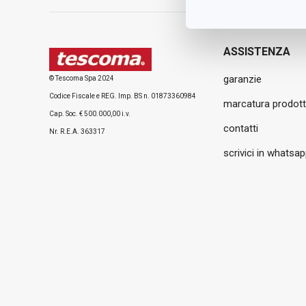
ASSISTENZA
garanzie
© Tescoma Spa 2024
Codice Fiscale e REG. Imp. BS n. 01873360984
marcatura prodott
Cap. Soc. € 500.000,00 i.v.
contatti
Nr. R.E.A. 363317
scrivici in whatsa