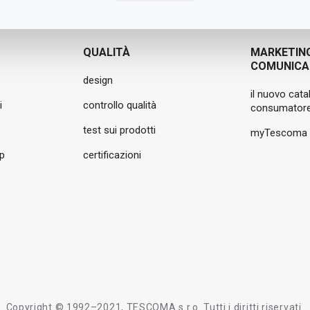
QUALITÀ
MARKETIN
COMUNICA
design
il nuovo cata
i
controllo qualità
consumatore
test sui prodotti
myTescoma
pp
certificazioni
Copyright © 1992–2021, TESCOMA s.r.o. Tutti i diritti riservati.