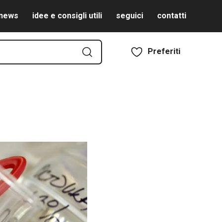
news
idee e consigli utili
seguici
contatti
Preferiti