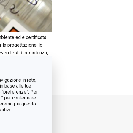
mbiente ed è certificata
 la progettazione, lo
veri test di resistenza,
equipaggiati con
lotto è testato e
avigazione in rete,
in base alle tue
e “preferenze”. Per
tto” per confermare
treremo più questo
itivo.