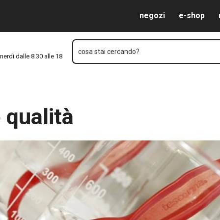
Vai al contenuto principale
Vai alla navigazione
Vai alla ricerca
negozi
e-shop
cosa stai cercando?
nerdì dalle 8.30 alle 18
 qualità