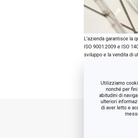
L'azienda garantisce la qu
ISO 9001:2009 e ISO 14
sviluppo e la vendita di u
durata, funzionamento e c
macchinari all'avanguardi
contrassegnato.
Utilizziamo cookie
nonché per fini
abitudini di navig
ulteriori informaz
di aver letto e a
messag