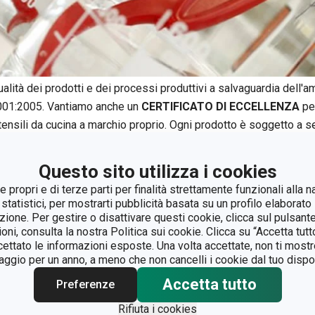
alità dei prodotti e dei processi produttivi a salvaguardia dell'a
001:2005. Vantiamo anche un
CERTIFICATO DI ECCELLENZA
per
tensili da cucina a marchio proprio. Ogni prodotto è soggetto a se
onformità agli standard di sicurezza presso i nostri laboratori, 
a. Ogni dato è registrato ed analizzato scrupolosamente, ed ogni 
Questo sito utilizza i cookies
 propri e di terze parti per finalità strettamente funzionali alla n
 statistici, per mostrarti pubblicità basata su un profilo elaborato 
azione. Per gestire o disattivare questi cookie, clicca sul pulsant
ioni, consulta la nostra Politica sui cookie. Clicca su “Accetta tu
ccettato le informazioni esposte. Una volta accettate, non ti mos
gio per un anno, a meno che non cancelli i cookie dal tuo dispos
Accetta tutto
Preferenze
Rifiuta i cookies