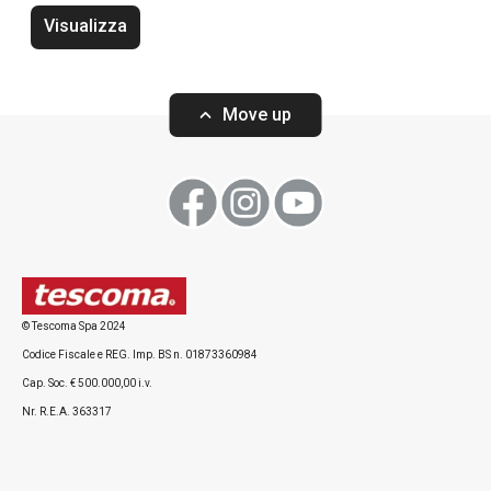
Visualizza
Move up
© Tescoma Spa 2024
Utensile per gnocchi e spätzle
Tritatutto senza 
Codice Fiscale e REG. Imp. BS n. 01873360984
GrandCHEF
Cap. Soc. € 500.000,00 i.v.
Nr. R.E.A. 363317