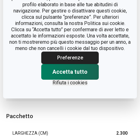
inossidabile
profilo elaborato in base alle tue abitudini di
navigazione. Per gestire o disattivare questi cookie,
clicca sul pulsante “preferenze”. Per ulteriori
TIPO
affettatore
informazioni, consulta la nostra Politica sui cookie.
Clicca su “Accetta tutto” per confermare di aver letto e
accettato le informazioni esposte. Una volta accettate,
COLORE
Acciaio
non ti mostreremo più questo messaggio per un anno, a
meno che non cancelli i cookie dal tuo dispositivo.
LAVAGGIO IN
No
LAVASTOVIGLIE
Preferenze
Accetta tutto
EAN
8592973120905
Rifiuta i cookies
DURATA DELLA GARANZIA
3
(IN ANNI)
Pacchetto
LARGHEZZA (CM)
2.300