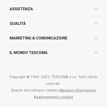
ASSISTENZA
Visualizza
Visualizza
garanzie
QUALITÀ
marcatura prodotti
Tutti i prodotti della linea GrandCHEF
design
MARKETING & COMUNICAZIONE
contatti
controllo qualità
scrivici in whatsapp
il nuovo catalogo al consumatore 2026
IL MONDO TESCOMA
test sui prodotti
myTescoma
certificazioni
azienda
storia
Copyright © 1992–2021, TESCOMA s.r.o. Tutti i diritti
persone
riservati.
Questo sito utilizza i cookies
Maggiori informazioni
Tescoma nel mondo
Aggiornamento cookies
fiere