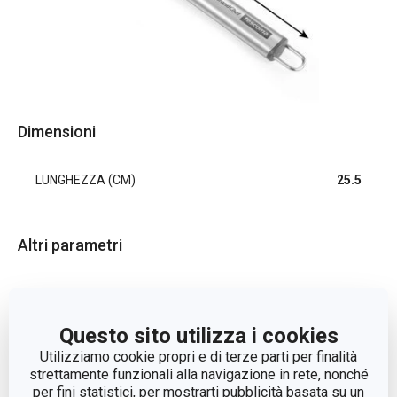
Dimensioni
LUNGHEZZA (CM)
25.5
Altri parametri
CATEGORIA
utensili da cucina
Questo sito utilizza i cookies
LINEA DI PRODOTTO
GrandCHEF
Utilizziamo cookie propri e di terze parti per finalità
strettamente funzionali alla navigazione in rete, nonché
plastica, acciaio
per fini statistici, per mostrarti pubblicità basata su un
MATERIALE