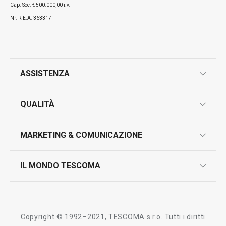
Cap. Soc. € 500.000,00 i.v.
Nr. R.E.A. 363317
ASSISTENZA
garanzie
QUALITÀ
marcatura prodotti
design
MARKETING & COMUNICAZIONE
contatti
controllo qualità
scrivici in whatsapp
il nuovo catalogo al consumatore 2026
IL MONDO TESCOMA
test sui prodotti
myTescoma
certificazioni
azienda
storia
Copyright © 1992–2021, TESCOMA s.r.o. Tutti i diritti