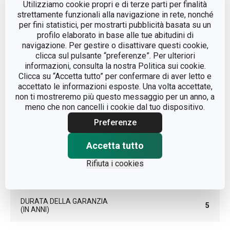
Utilizziamo cookie propri e di terze parti per finalità
strettamente funzionali alla navigazione in rete, nonché
LINEA DI PRODOTTO
PRECIOSO
per fini statistici, per mostrarti pubblicità basata su un
profilo elaborato in base alle tue abitudini di
navigazione. Per gestire o disattivare questi cookie,
plastica, carburo,
MATERIALE
clicca sul pulsante “preferenze”. Per ulteriori
ceramica
informazioni, consulta la nostra Politica sui cookie.
Clicca su “Accetta tutto” per confermare di aver letto e
accettato le informazioni esposte. Una volta accettate,
TIPO
affilatore coltelli
non ti mostreremo più questo messaggio per un anno, a
meno che non cancelli i cookie dal tuo dispositivo.
COLORE
Nero
Preferenze
LAVAGGIO IN
Accetta tutto
No
LAVASTOVIGLIE
Rifiuta i cookies
EAN
8595028400021
DURATA DELLA GARANZIA
5
(IN ANNI)