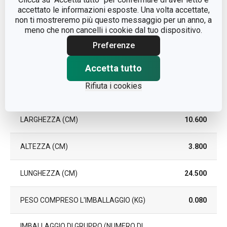
accettato le informazioni esposte. Una volta accettate,
non ti mostreremo più questo messaggio per un anno, a
EAN
8595028423501
meno che non cancelli i cookie dal tuo dispositivo.
Preferenze
DURATA DELLA GARANZIA (IN
3
ANNI)
Accetta tutto
Rifiuta i cookies
Pacchetto
LARGHEZZA (CM)
10.600
ALTEZZA (CM)
3.800
LUNGHEZZA (CM)
24.500
PESO COMPRESO L'IMBALLAGGIO (KG)
0.080
IMBALLAGGIO DI GRUPPO (NUMERO DI