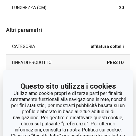
LUNGHEZZA (CM)
20
Altri parametri
CATEGORIA
affilatura coltelli
LINEA DI PRODOTTO
PRESTO
plastica,
MATERIALE
Questo sito utilizza i cookies
coltelleria
Utilizziamo cookie propri e di terze parti per finalità
strettamente funzionali alla navigazione in rete, nonché
TIPO
affilatore coltelli
per fini statistici, per mostrarti pubblicità basata su un
profilo elaborato in base alle tue abitudini di
COLORE
Blu
navigazione. Per gestire o disattivare questi cookie,
clicca sul pulsante “preferenze”. Per ulteriori
informazioni, consulta la nostra Politica sui cookie.
LAVAGGIO IN LAVASTOVIGLIE
No
Clicca su “Accetta tutto” per confermare di aver letto e