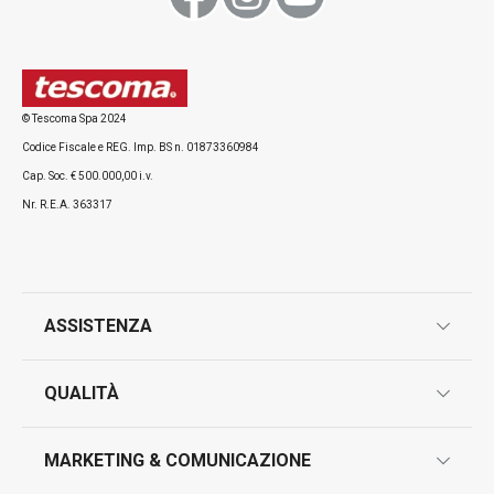
Visualizza
Visualizza
© Tescoma Spa 2024
Codice Fiscale e REG. Imp. BS n. 01873360984
Tutti i prodotti della linea PRESTO
Cap. Soc. € 500.000,00 i.v.
Nr. R.E.A. 363317
ASSISTENZA
garanzie
QUALITÀ
marcatura prodotti
design
MARKETING & COMUNICAZIONE
contatti
controllo qualità