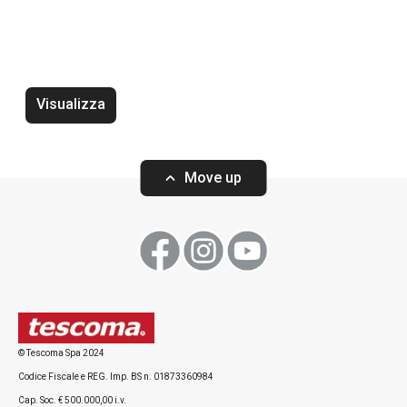
Visualizza
Vassoio DELÍCIA 42 x 31 cm,
Vassoio DELÍCIA 
bianco, 2 pz
2 pz
Move up
Visualizza
Visualizza
© Tescoma Spa 2024
Codice Fiscale e REG. Imp. BS n. 01873360984
Tutti i prodotti della linea DELÍCIA
Cap. Soc. € 500.000,00 i.v.