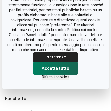
Utilizziamo cookie propri e di terze parti per finalità
strettamente funzionali alla navigazione in rete, nonché
acciaio
MATERIALE
per fini statistici, per mostrarti pubblicità basata su un
inossidabile
profilo elaborato in base alle tue abitudini di
navigazione. Per gestire o disattivare questi cookie,
clicca sul pulsante “preferenze”. Per ulteriori
TIPO
tortiera
informazioni, consulta la nostra Politica sui cookie.
Clicca su “Accetta tutto” per confermare di aver letto e
COLORE
Acciaio
accettato le informazioni esposte. Una volta accettate,
non ti mostreremo più questo messaggio per un anno, a
meno che non cancelli i cookie dal tuo dispositivo.
LAVAGGIO IN LAVASTOVIGLIE
Sì
Preferenze
EAN
8595028445077
Accetta tutto
Rifiuta i cookies
DURATA DELLA GARANZIA (IN
3
ANNI)
Pacchetto