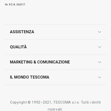
Nr. R.E.A. 363317
ASSISTENZA
garanzie
QUALITÀ
marcatura prodotti
design
MARKETING & COMUNICAZIONE
contatti
controllo qualità
scrivici in whatsapp
il nuovo catalogo al consumatore 2026
IL MONDO TESCOMA
test sui prodotti
myTescoma
certificazioni
azienda
storia
Copyright © 1992–2021, TESCOMA s.r.o. Tutti i diritti
persone
riservati.