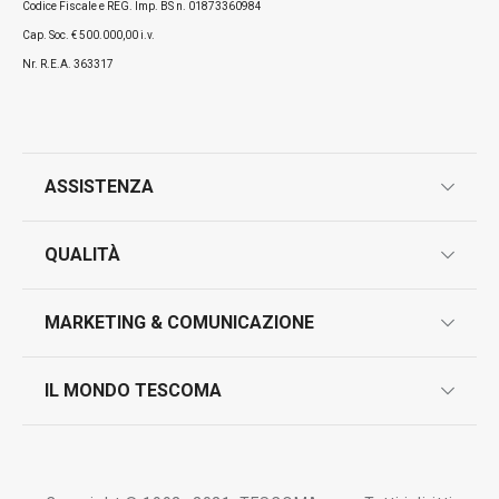
Codice Fiscale e REG. Imp. BS n. 01873360984
Cap. Soc. € 500.000,00 i.v.
Nr. R.E.A. 363317
ASSISTENZA
garanzie
QUALITÀ
marcatura prodotti
design
MARKETING & COMUNICAZIONE
contatti
controllo qualità
scrivici in whatsapp
il nuovo catalogo al consumatore 2026
IL MONDO TESCOMA
test sui prodotti
myTescoma
certificazioni
azienda
storia