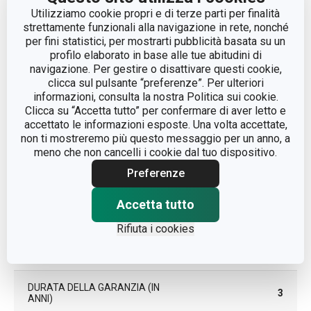
Utilizziamo cookie propri e di terze parti per finalità
bartender e
CATEGORIA
strettamente funzionali alla navigazione in rete, nonché
sommelier
per fini statistici, per mostrarti pubblicità basata su un
profilo elaborato in base alle tue abitudini di
LINEA DI PRODOTTO
UNO VINO
navigazione. Per gestire o disattivare questi cookie,
clicca sul pulsante “preferenze”. Per ulteriori
informazioni, consulta la nostra Politica sui cookie.
MATERIALE
plastica, metallo
Clicca su “Accetta tutto” per confermare di aver letto e
accettato le informazioni esposte. Una volta accettate,
non ti mostreremo più questo messaggio per un anno, a
TIPO
apribottiglie
meno che non cancelli i cookie dal tuo dispositivo.
Preferenze
COLORE
Rosso
Accetta tutto
LAVAGGIO IN LAVASTOVIGLIE
No
Rifiuta i cookies
EAN
8592973119107
DURATA DELLA GARANZIA (IN
3
ANNI)