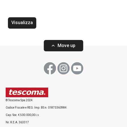
Pinza per crostacei PRESTO
Forbici per gam
SEAFOOD
SEAFOOD
Visualizza
Move up
Visualizza
Visualizza
© Tescoma Spa 2024
Codice Fiscale e REG. Imp. BS n. 01873360984
Cap. Soc. € 500.000,00 i.v.
Nr. R.E.A. 363317