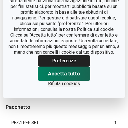
strettamente funzionali alla navigazione in rete, nonché
MATERIALE
inossidabile
per fini statistici, per mostrarti pubblicità basata su un
profilo elaborato in base alle tue abitudini di
navigazione. Per gestire o disattivare questi cookie,
TIPO
coltello
clicca sul pulsante “preferenze”. Per ulteriori
informazioni, consulta la nostra Politica sui cookie.
COLORE
Bianco
Clicca su “Accetta tutto” per confermare di aver letto e
accettato le informazioni esposte. Una volta accettate,
non ti mostreremo più questo messaggio per un anno, a
LAVAGGIO IN
Sì
meno che non cancelli i cookie dal tuo dispositivo.
LAVASTOVIGLIE
Preferenze
EAN
8595028475074
Accetta tutto
DURATA DELLA GARANZIA
Rifiuta i cookies
3
(IN ANNI)
Pacchetto
PEZZI PER SET
1