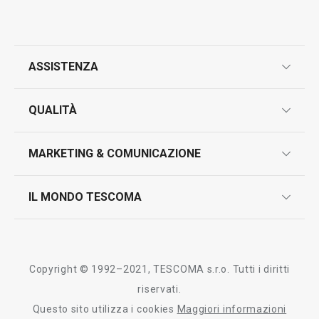
ASSISTENZA
garanzie
QUALITÀ
marcatura prodotti
design
MARKETING & COMUNICAZIONE
contatti
controllo qualità
scrivici in whatsapp
il nuovo catalogo al consumatore 2026
IL MONDO TESCOMA
test sui prodotti
myTescoma
certificazioni
azienda
storia
Copyright © 1992–2021, TESCOMA s.r.o. Tutti i diritti
persone
riservati.
Questo sito utilizza i cookies
Maggiori informazioni
Tescoma nel mondo