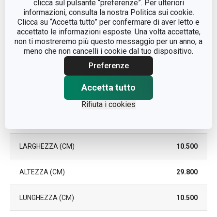
clicca sul pulsante “preferenze”. Per ulteriori
LAVASTOVIGLIE
informazioni, consulta la nostra Politica sui cookie.
Clicca su “Accetta tutto” per confermare di aver letto e
EAN
8595028436723
accettato le informazioni esposte. Una volta accettate,
non ti mostreremo più questo messaggio per un anno, a
meno che non cancelli i cookie dal tuo dispositivo.
DURATA DELLA
5
GARANZIA (IN ANNI)
Preferenze
Accetta tutto
Pacchetto
Rifiuta i cookies
PEZZI PER SET
1
LARGHEZZA (CM)
10.500
ALTEZZA (CM)
29.800
LUNGHEZZA (CM)
10.500