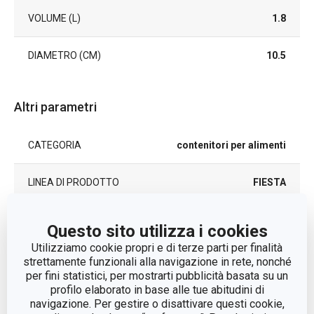
VOLUME (L)
1.8
DIAMETRO (CM)
10.5
Altri parametri
CATEGORIA
contenitori per alimenti
LINEA DI PRODOTTO
FIESTA
silicone, vetro
MATERIALE
Questo sito utilizza i cookies
borosilicato, bambù
Utilizziamo cookie propri e di terze parti per finalità
strettamente funzionali alla navigazione in rete, nonché
TIPO
recipiente per alimenti
per fini statistici, per mostrarti pubblicità basata su un
profilo elaborato in base alle tue abitudini di
navigazione. Per gestire o disattivare questi cookie,
LAVAGGIO IN
No