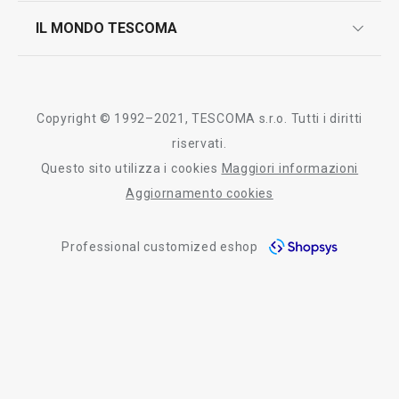
scrivici in whatsapp
il nuovo catalogo al consumatore 2026
IL MONDO TESCOMA
test sui prodotti
myTescoma
certificazioni
azienda
storia
Copyright © 1992–2021, TESCOMA s.r.o. Tutti i diritti
persone
riservati.
Questo sito utilizza i cookies
Maggiori informazioni
Tescoma nel mondo
Aggiornamento cookies
fiere
Professional customized eshop
informativa whistleblowing
segnalazioni whistleblowing