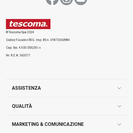
© Tescoma Spa 2024
Codice Fiscale e REG. Imp. BS n. 01873360984
Cap. Soc. € 500.000,00 i.v.
Nr. R.E.A. 363317
ASSISTENZA
garanzie
QUALITÀ
marcatura prodotti
design
MARKETING & COMUNICAZIONE
contatti
controllo qualità