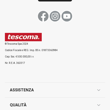
Visualizza
Visualizza
Tutti i prodotti della linea FlexiSPACE
© Tescoma Spa 2024
Codice Fiscale e REG. Imp. BS n. 01873360984
Cap. Soc. € 500.000,00 i.v.
Nr. R.E.A. 363317
ASSISTENZA
garanzie
QUALITÀ