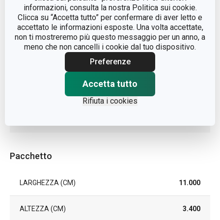
informazioni, consulta la nostra Politica sui cookie.
LINEA DI PRODOTTO
FlexiSPACE
Clicca su “Accetta tutto” per confermare di aver letto e
accettato le informazioni esposte. Una volta accettate,
MATERIALE
plastica
non ti mostreremo più questo messaggio per un anno, a
meno che non cancelli i cookie dal tuo dispositivo.
Preferenze
TIPO
barra
Accetta tutto
EAN
8595028408386
Rifiuta i cookies
DURATA DELLA GARANZIA
3
(IN ANNI)
Pacchetto
LARGHEZZA (CM)
11.000
ALTEZZA (CM)
3.400