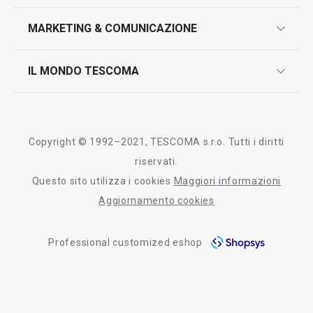
marcatura prodotti
design
MARKETING & COMUNICAZIONE
contatti
controllo qualità
scrivici in whatsapp
il nuovo catalogo al consumatore 2026
IL MONDO TESCOMA
test sui prodotti
myTescoma
certificazioni
azienda
storia
Copyright © 1992–2021, TESCOMA s.r.o. Tutti i diritti
persone
riservati.
Questo sito utilizza i cookies
Maggiori informazioni
Tescoma nel mondo
Aggiornamento cookies
fiere
Professional customized eshop
informativa whistleblowing
segnalazioni whistleblowing