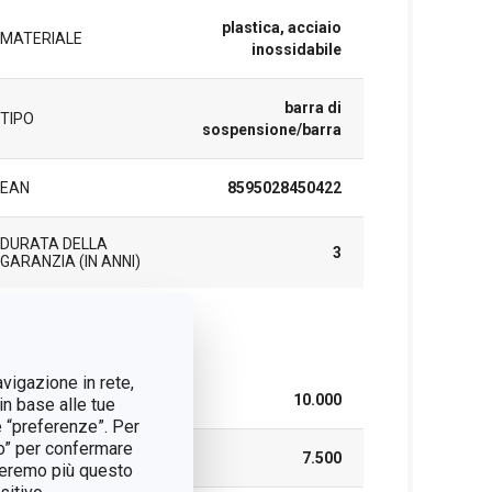
plastica, acciaio
MATERIALE
inossidabile
barra di
TIPO
sospensione/barra
EAN
8595028450422
DURATA DELLA
3
GARANZIA (IN ANNI)
cchetto
avigazione in rete,
LARGHEZZA (CM)
10.000
in base alle tue
e “preferenze”. Per
tto” per confermare
ALTEZZA (CM)
7.500
treremo più questo