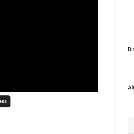
Di
Al
ess