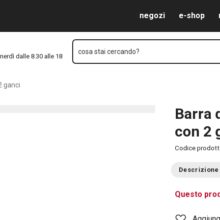
Vai al contenuto principale
Vai alla navigazione
Vai alla ricerca
negozi
e-shop
cosa stai cercando?
nerdì dalle 8.30 alle 18
 ganci
Barra
con 2 
Codice prodot
Descrizione
Questo prod
Aggiungi