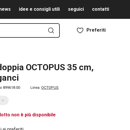
news
idee e consigli utili
seguici
contatti
Preferiti
 doppia OCTOPUS 35 cm,
ganci
to
899618.00
Linea:
OCTOPUS
otto non è più disponibile
 ai preferiti