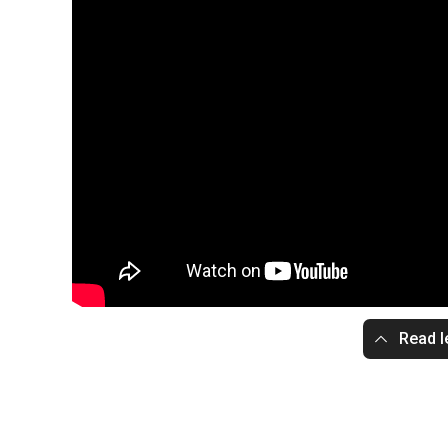
Read l