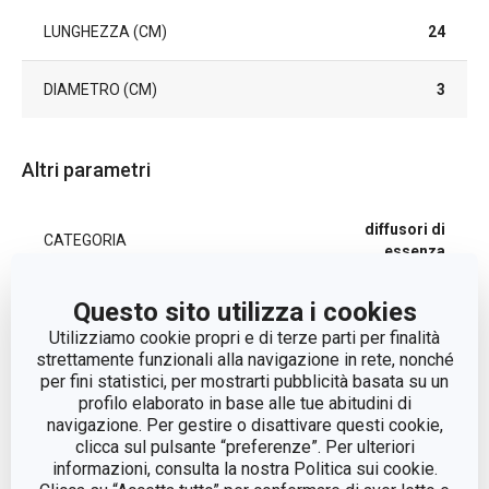
LUNGHEZZA (CM)
24
DIAMETRO (CM)
3
Altri parametri
diffusori di
CATEGORIA
essenza
Questo sito utilizza i cookies
LINEA DI PRODOTTO
FANCY HOME
Utilizziamo cookie propri e di terze parti per finalità
strettamente funzionali alla navigazione in rete, nonché
MATERIALE
rattan
per fini statistici, per mostrarti pubblicità basata su un
profilo elaborato in base alle tue abitudini di
navigazione. Per gestire o disattivare questi cookie,
TIPO
bastoncini
clicca sul pulsante “preferenze”. Per ulteriori
informazioni, consulta la nostra Politica sui cookie.
EAN
8595028404425