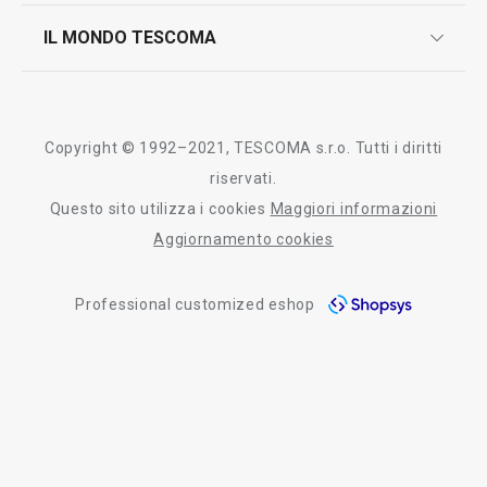
controllo qualità
scrivici in whatsapp
il nuovo catalogo al consumatore 2026
IL MONDO TESCOMA
test sui prodotti
myTescoma
certificazioni
azienda
storia
Copyright © 1992–2021, TESCOMA s.r.o. Tutti i diritti
persone
riservati.
Questo sito utilizza i cookies
Maggiori informazioni
Tescoma nel mondo
Aggiornamento cookies
fiere
Professional customized eshop
informativa whistleblowing
segnalazioni whistleblowing