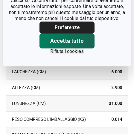
Clicca su “Accetta tutto” per confermare di aver letto e
accettato le informazioni esposte. Una volta accettate,
non ti mostreremo più questo messaggio per un anno, a
DURATA DELLA GARANZIA (IN
2
meno che non cancelli i cookie dal tuo dispositivo.
ANNI)
Preferenze
Pacchetto
Accetta tutto
Rifiuta i cookies
PEZZI PER SET
2
LARGHEZZA (CM)
6.000
ALTEZZA (CM)
2.900
LUNGHEZZA (CM)
31.000
PESO COMPRESO L'IMBALLAGGIO (KG)
0.014