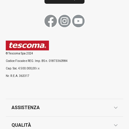
© Tescoma Spa 2024
Codice Fiscale e REG. Imp. BS n. 01873360984
Cap. Soc. € 500.000,00 i.v.
Nr. R.E.A. 363317
ASSISTENZA
garanzie
QUALITÀ