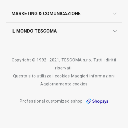
marcatura prodotti
design
MARKETING & COMUNICAZIONE
contatti
controllo qualità
scrivici in whatsapp
il nuovo catalogo al consumatore 2026
IL MONDO TESCOMA
test sui prodotti
myTescoma
certificazioni
azienda
storia
Copyright © 1992–2021, TESCOMA s.r.o. Tutti i diritti
persone
riservati.
Questo sito utilizza i cookies
Maggiori informazioni
Tescoma nel mondo
Aggiornamento cookies
fiere
Professional customized eshop
informativa whistleblowing
segnalazioni whistleblowing