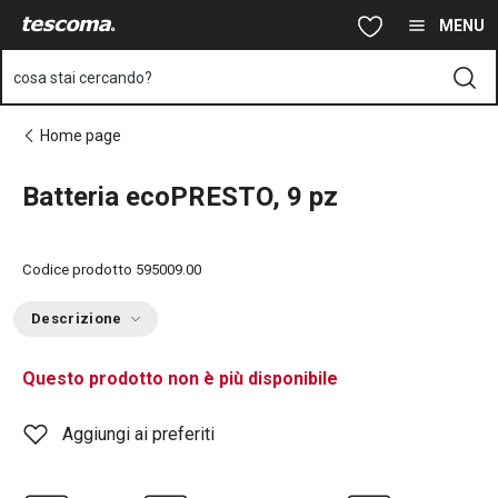
Ti trovi sulla pagina Batteria ecoPRESTO, 9 pz
Vai al contenuto principale
Vai alla navigazione
Vai alla ricerca
MENU
cosa stai cercando?
Home page
Batteria ecoPRESTO, 9 pz
Codice prodotto
595009.00
Descrizione
Questo prodotto non è più disponibile
Aggiungi ai preferiti