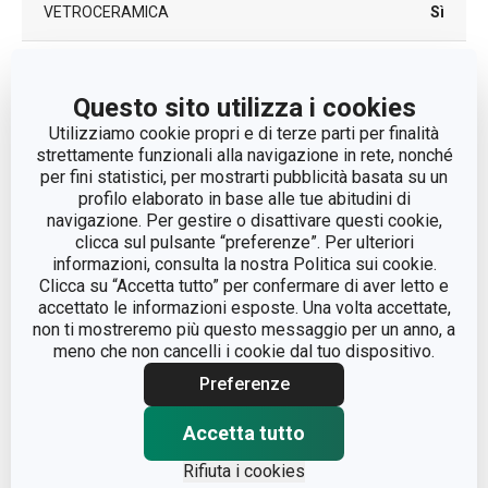
VETROCERAMICA
Sì
ELETTRICO
Sì
Questo sito utilizza i cookies
LAVAGGIO IN
Utilizziamo cookie propri e di terze parti per finalità
Sì
LAVASTOVIGLIE
strettamente funzionali alla navigazione in rete, nonché
per fini statistici, per mostrarti pubblicità basata su un
profilo elaborato in base alle tue abitudini di
EAN
8595028446814
navigazione. Per gestire o disattivare questi cookie,
clicca sul pulsante “preferenze”. Per ulteriori
DURATA DELLA
informazioni, consulta la nostra Politica sui cookie.
GARANZIA (IN
3
Clicca su “Accetta tutto” per confermare di aver letto e
ANNI)
accettato le informazioni esposte. Una volta accettate,
non ti mostreremo più questo messaggio per un anno, a
meno che non cancelli i cookie dal tuo dispositivo.
Pacchetto
Preferenze
PEZZI PER SET
9
Accetta tutto
Rifiuta i cookies
LARGHEZZA (CM)
26.500