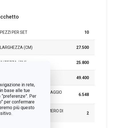
cchetto
PEZZI PER SET
10
LARGHEZZA (CM)
27.500
ALTEZZA (CM)
25.800
LUNGHEZZA (CM)
49.400
avigazione in rete,
in base alle tue
PESO COMPRESO L'IMBALLAGGIO
6.548
e “preferenze”. Per
(KG)
tto” per confermare
treremo più questo
SCATOLA PRINCIPALE (NUMERO DI
itivo.
2
PEZZI)