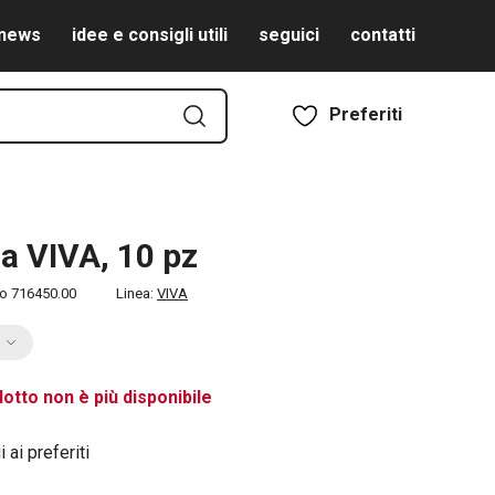
news
idee e consigli utili
seguici
contatti
Preferiti
ia VIVA, 10 pz
to
716450.00
Linea:
VIVA
otto non è più disponibile
 ai preferiti