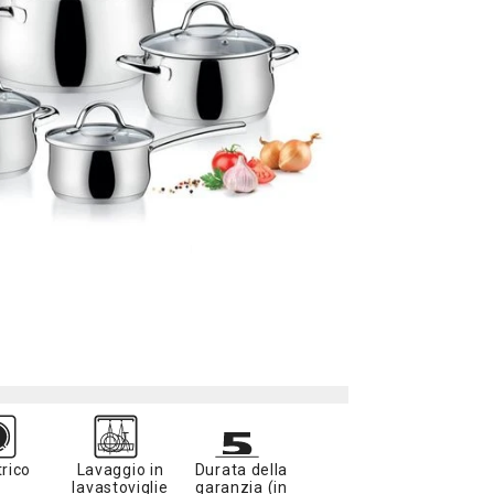
trico
Lavaggio in
Durata della
lavastoviglie
garanzia (in