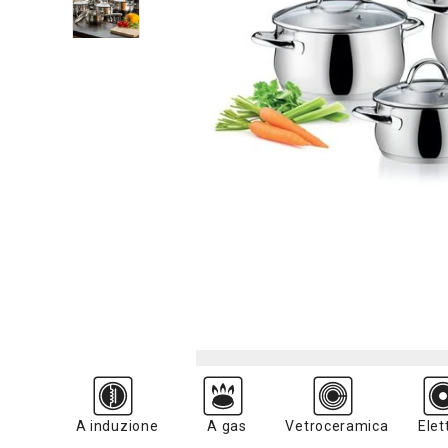
A induzione
A gas
Vetroceramica
Elet