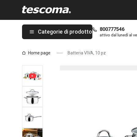
Ti trovi sulla pagina Batteria VIVA, 10 pz
800777546
Categorie di prodotto
attivo dal lunedì al ve
Home page
Batteria VIVA, 10 pz