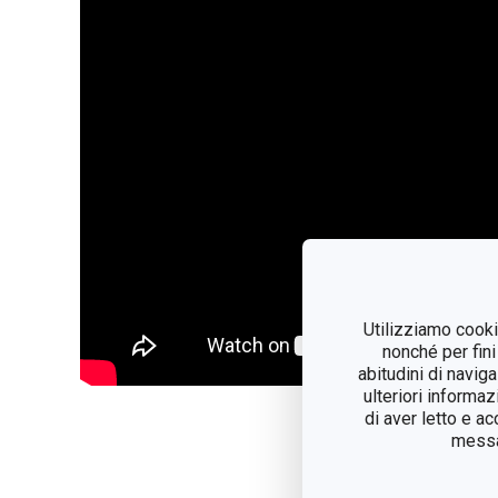
Utilizziamo cookie
nonché per fini
abitudini di navig
ulteriori informaz
di aver letto e a
Read l
messag