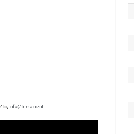
Zlín;
info@tescoma.it