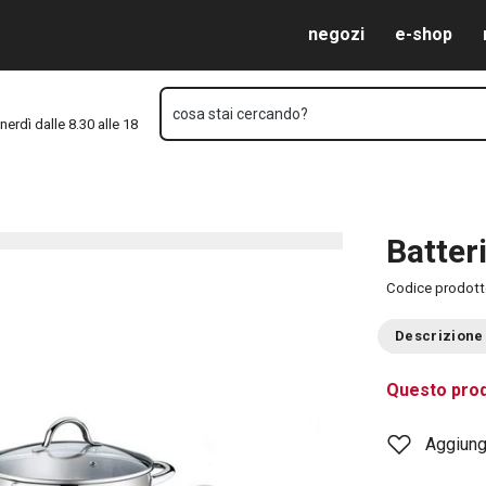
Vai al contenuto principale
Vai alla navigazione
Vai alla ricerca
negozi
e-shop
cosa stai cercando?
nerdì dalle 8.30 alle 18
Batter
Codice prodot
Descrizione
Questo prod
Aggiungi