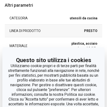
Altri parametri
CATEGORIA
utensili da cucina
LINEA DI PRODOTTO
PRESTO
plastica, acciaio
MATERIALE
inossidabile
Questo sito utilizza i cookies
TIPO
batticarne
Utilizziamo cookie propri e di terze parti per finalità
strettamente funzionali alla navigazione in rete, nonché
COLORE
Acciaio
per fini statistici, per mostrarti pubblicità basata su un
profilo elaborato in base alle tue abitudini di
navigazione. Per gestire o disattivare questi cookie,
LAVAGGIO IN
Sì
clicca sul pulsante “preferenze”. Per ulteriori
LAVASTOVIGLIE
informazioni, consulta la nostra Politica sui cookie.
Clicca su “Accetta tutto” per confermare di aver letto e
EAN
8595028437669
accettato le informazioni esposte. Una volta accettate,