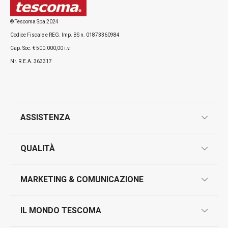
© Tescoma Spa 2024
Codice Fiscale e REG. Imp. BS n. 01873360984
Tutti i prodotti della linea PRESTO
Cap. Soc. € 500.000,00 i.v.
Nr. R.E.A. 363317
ASSISTENZA
garanzie
QUALITÀ
marcatura prodotti
design
MARKETING & COMUNICAZIONE
contatti
controllo qualità
scrivici in whatsapp
il nuovo catalogo al consumatore 2026
IL MONDO TESCOMA
test sui prodotti
myTescoma