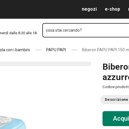
Vai al contenuto principale
Vai alla navigazione
Vai alla ricerca
negozi
e-shop
cosa stai cercando?
nerdì dalle 8.30 alle 18
ola con i bambini
PAPU PAPI
Biberon PAPU PAPI 150 ml
Bibero
azzurr
Codice prodot
Descrizione
Acqui