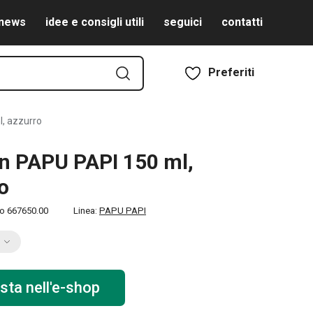
news
idee e consigli utili
seguici
contatti
Preferiti
, azzurro
n PAPU PAPI 150 ml,
o
to
667650.00
Linea:
PAPU PAPI
sta nell'e-shop