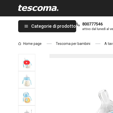
Ti trovi sulla pagina Biberon PAPU PAPI 150 ml, azzurro
800777546
Categorie di prodotto
attivo dal lunedì al ve
Home page
Tescoma per bambini
A tav