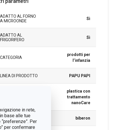
tri parametri
ADATTO AL FORNO
Sì
A MICROONDE
ADATTO AL
Sì
FRIGORIFERO
prodotti per
CATEGORIA
l’infanzia
LINEA DI PRODOTTO
PAPU PAPI
plastica con
MATERIALE
trattamento
nanoCare
avigazione in rete,
in base alle tue
TIPO
biberon
e “preferenze”. Per
tto” per confermare