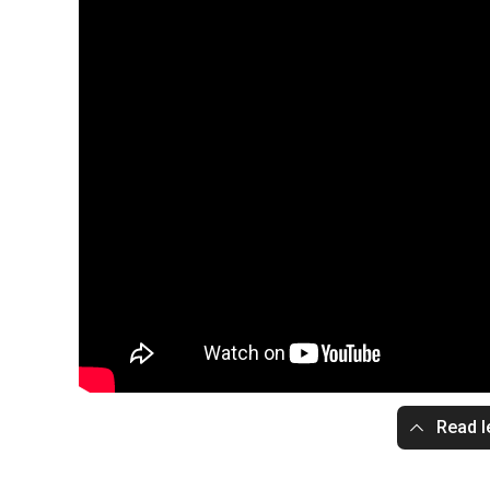
Read l