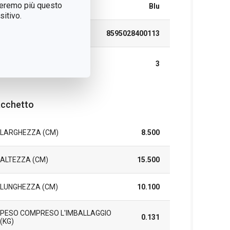
treremo più questo
COLORE
Blu
itivo.
EAN
8595028400113
DURATA DELLA
3
GARANZIA (IN ANNI)
cchetto
LARGHEZZA (CM)
8.500
ALTEZZA (CM)
15.500
LUNGHEZZA (CM)
10.100
PESO COMPRESO L'IMBALLAGGIO
0.131
(KG)