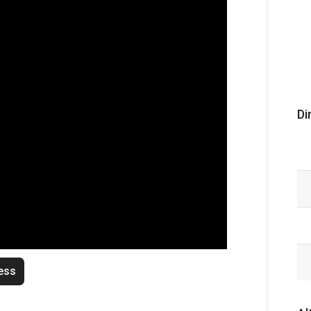
Di
ess