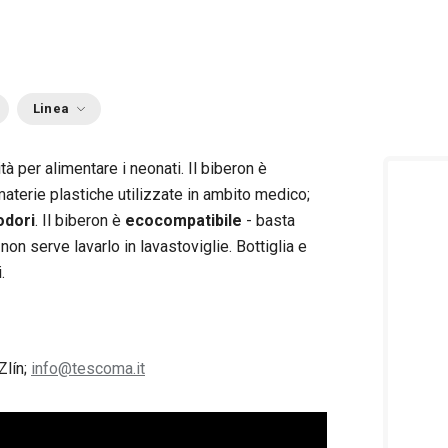
Linea
ità per alimentare i neonati. Il biberon è
aterie plastiche utilizzate in ambito medico;
odori
. Il biberon è
ecocompatibile
- basta
; non serve lavarlo in lavastoviglie. Bottiglia e
.
Zlín;
info@tescoma.it