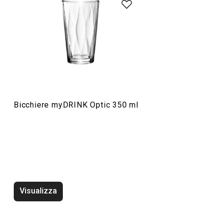
Bevande
Bicchiere myDRINK Optic 350 ml
Stampo per ghiaccio tritato
Spazzoline per p
myDRINK
myDRINK, 2 pz
Visualizza