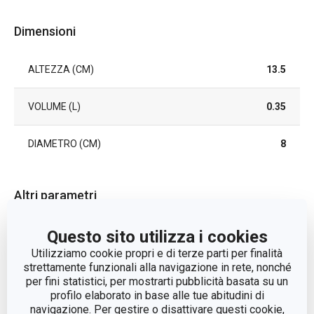
Dimensioni
ALTEZZA (CM)
13.5
VOLUME (L)
0.35
DIAMETRO (CM)
8
Altri parametri
Questo sito utilizza i cookies
CATEGORIA
bicchiere
Utilizziamo cookie propri e di terze parti per finalità
strettamente funzionali alla navigazione in rete, nonché
LINEA DI PRODOTTO
myDRINK
per fini statistici, per mostrarti pubblicità basata su un
profilo elaborato in base alle tue abitudini di
MATERIALE
vetro
navigazione. Per gestire o disattivare questi cookie,