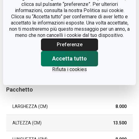
clicca sul pulsante “preferenze”. Per ulteriori
informazioni, consulta la nostra Politica sui cookie.
TIPO
bicchiere
Clicca su “Accetta tutto” per confermare di aver letto e
accettato le informazioni esposte. Una volta accettate,
non ti mostreremo più questo messaggio per un anno, a
LAVAGGIO IN LAVASTOVIGLIE
Sì
meno che non cancelli i cookie dal tuo dispositivo.
Preferenze
EAN
8595028403916
Accetta tutto
DURATA DELLA GARANZIA (IN
2
ANNI)
Rifiuta i cookies
Pacchetto
LARGHEZZA (CM)
8.000
ALTEZZA (CM)
13.500