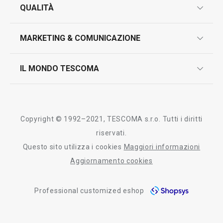
garanzie
QUALITÀ
marcatura prodotti
design
MARKETING & COMUNICAZIONE
contatti
controllo qualità
scrivici in whatsapp
il nuovo catalogo al consumatore 2026
IL MONDO TESCOMA
test sui prodotti
myTescoma
certificazioni
azienda
storia
Copyright © 1992–2021, TESCOMA s.r.o. Tutti i diritti
persone
riservati.
Questo sito utilizza i cookies
Maggiori informazioni
Tescoma nel mondo
Aggiornamento cookies
fiere
Professional customized eshop
informativa whistleblowing
segnalazioni whistleblowing