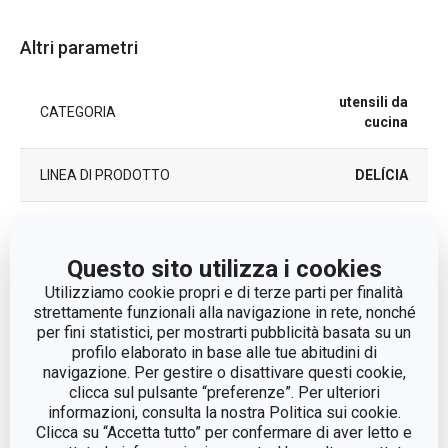
Altri parametri
utensili da
CATEGORIA
cucina
LINEA DI PRODOTTO
DELÍCIA
MATERIALE
plastica
Questo sito utilizza i cookies
bilance da
Utilizziamo cookie propri e di terze parti per finalità
TIPO
cucina
strettamente funzionali alla navigazione in rete, nonché
per fini statistici, per mostrarti pubblicità basata su un
profilo elaborato in base alle tue abitudini di
COLORE
Bianco
navigazione. Per gestire o disattivare questi cookie,
clicca sul pulsante “preferenze”. Per ulteriori
LAVAGGIO IN LAVASTOVIGLIE
No
informazioni, consulta la nostra Politica sui cookie.
Clicca su “Accetta tutto” per confermare di aver letto e