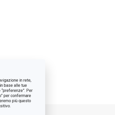
avigazione in rete,
in base alle tue
e “preferenze”. Per
tto” per confermare
treremo più questo
itivo.