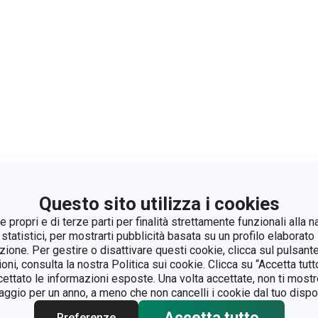
Questo sito utilizza i cookies
 propri e di terze parti per finalità strettamente funzionali alla n
 statistici, per mostrarti pubblicità basata su un profilo elaborato 
azione. Per gestire o disattivare questi cookie, clicca sul pulsant
ioni, consulta la nostra Politica sui cookie. Clicca su “Accetta tu
ccettato le informazioni esposte. Una volta accettate, non ti mos
gio per un anno, a meno che non cancelli i cookie dal tuo dispos
Accetta tutto
Preferenze