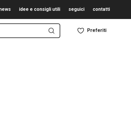
news
idee e consigli utili
seguici
contatti
Preferiti