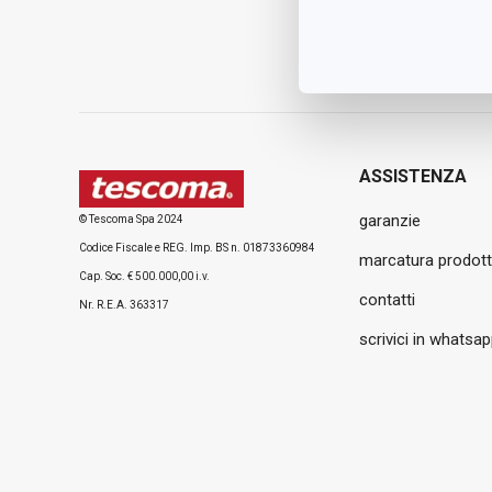
ASSISTENZA
garanzie
© Tescoma Spa 2024
Codice Fiscale e REG. Imp. BS n. 01873360984
marcatura prodott
Cap. Soc. € 500.000,00 i.v.
contatti
Nr. R.E.A. 363317
scrivici in whatsa