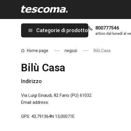
Ti trovi sulla pagina Bilù Casa
800777546
Categorie di prodotto
attivo dal lunedì al ve
Home page
negozi
Bilù Casa
Bilù Casa
Indirizzo
Via Luigi Einaudi, 82 Fano (PU) 61032
Email address
:
GPS: 43,791364N 13,00071E