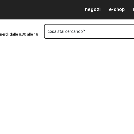
Vai al contenuto principale
Vai alla navigazione
Vai alla ricerca
negozi
e-shop
cosa stai cercando?
nerdì dalle 8.30 alle 18