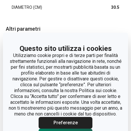
DIAMETRO (CM)
30.5
Altri parametri
CATEGORIA
padelle
Questo sito utilizza i cookies
Utilizziamo cookie propri e di terze parti per finalità
COPERCHIO
No
strettamente funzionali alla navigazione in rete, nonché
per fini statistici, per mostrarti pubblicità basata su un
profilo elaborato in base alle tue abitudini di
LINEA DI PRODOTTO
PREMIUM
navigazione. Per gestire o disattivare questi cookie,
clicca sul pulsante “preferenze”. Per ulteriori
informazioni, consulta la nostra Politica sui cookie.
metallo, rivestimento
MATERIALE
Clicca su “Accetta tutto” per confermare di aver letto e
antiaderente
accettato le informazioni esposte. Una volta accettate,
non ti mostreremo più questo messaggio per un anno, a
TIPO
bistecchiera
meno che non cancelli i cookie dal tuo dispositivo.
Preferenze
COLORE
Nero