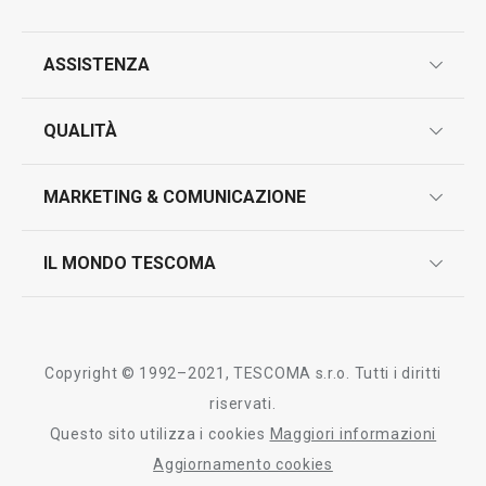
ASSISTENZA
garanzie
QUALITÀ
marcatura prodotti
design
MARKETING & COMUNICAZIONE
contatti
controllo qualità
scrivici in whatsapp
il nuovo catalogo al consumatore 2026
IL MONDO TESCOMA
test sui prodotti
myTescoma
certificazioni
azienda
storia
Copyright © 1992–2021, TESCOMA s.r.o. Tutti i diritti
persone
riservati.
Questo sito utilizza i cookies
Maggiori informazioni
Tescoma nel mondo
Aggiornamento cookies