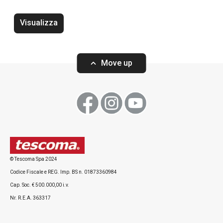
Visualizza
Rostiera con coperchio PREMIUM
Padella con 4 c
39 x 22 cm
22 x 22 cm
Move up
Visualizza
Visualizza
© Tescoma Spa 2024
Codice Fiscale e REG. Imp. BS n. 01873360984
Cap. Soc. € 500.000,00 i.v.
Nr. R.E.A. 363317