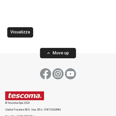
Visualizza
Move up
Wok PRESIDENT ø 30 cm, con
Wok PRESIDENT 
coperchio
© Tescoma Spa 2024
Codice Fiscale e REG. Imp. BS n. 01873360984