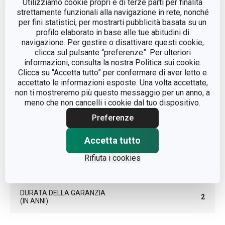
Utilizziamo cookie propri e di terze parti per finalità
strettamente funzionali alla navigazione in rete, nonché
per fini statistici, per mostrarti pubblicità basata su un
LINEA DI PRODOTTO
PRESIDENT
profilo elaborato in base alle tue abitudini di
navigazione. Per gestire o disattivare questi cookie,
plastica, acciaio
clicca sul pulsante “preferenze”. Per ulteriori
MATERIALE
inossidabile
informazioni, consulta la nostra Politica sui cookie.
Clicca su “Accetta tutto” per confermare di aver letto e
accettato le informazioni esposte. Una volta accettate,
TIPO
bollitore elettrico
non ti mostreremo più questo messaggio per un anno, a
meno che non cancelli i cookie dal tuo dispositivo.
TIPO DI ALIMENTAZIONE
dalla rete elettrica
Preferenze
Accetta tutto
COLORE
Acciaio
Rifiuta i cookies
EAN
8595028493047
DURATA DELLA GARANZIA
2
(IN ANNI)