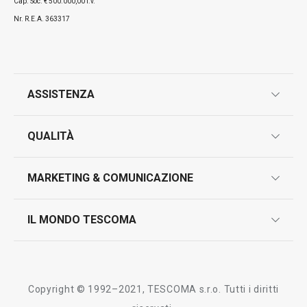
Cap. Soc. € 500.000,00 i.v.
Visualizza
Visualizza
Nr. R.E.A. 363317
Tutti i prodotti della linea PRESIDENT
ASSISTENZA
garanzie
QUALITÀ
marcatura prodotti
design
MARKETING & COMUNICAZIONE
contatti
controllo qualità
scrivici in whatsapp
il nuovo catalogo al consumatore 2026
IL MONDO TESCOMA
test sui prodotti
myTescoma
certificazioni
azienda
storia
Copyright © 1992–2021, TESCOMA s.r.o. Tutti i diritti